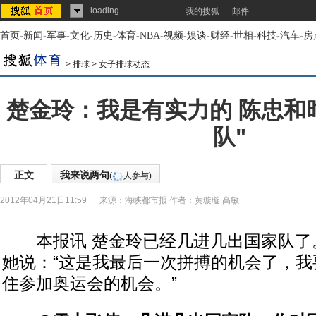
loading...
我的搜狐
邮件
首页
-
新闻
-
军事
-
文化
-
历史
-
体育
-
NBA
-
视频
-
娱谈
-
财经
-
世相
-
科技
-
汽车
-
房
>
排球
>
女子排球动态
楚金玲：我是有实力的 陈忠和
队"
正文
我来说两句
(
人参与)
2012年04月21日11:59
来源：
海峡都市报
作者：黄璇璇 高敏
本报讯 楚金玲已经几进几出国家队了
她说：“这是我最后一次拼搏的机会了，我
住参加奥运会的机会。”