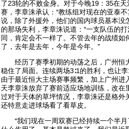
了23轮的不败金身。对于今晚19：35在
赛，李章洙承认：“教练组对现在的亚泰不
说，除了外援外，他们的国内球员基本没怎
的那场失利，李章洙说道：“一支队伍的打
同，肯定会不一样了。不管去年的战绩如
了，去年是去年，今年是今年。”
经历了赛季初期的动荡之后，广州恒大
稳住了局面。连续两场3∶1的胜利，也让
由于最近恒大主场赛事频繁，加上广州进
天李章洙放弃了赛前适应场地训练，改在
过对于天体的草坪情况，李章洙还是格外
还特意走进球场看了看草皮。
“我们现在一周双赛已经持续一个半月