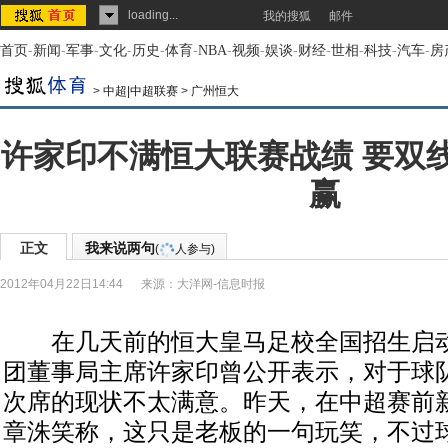
loading...
我的搜狐
邮件
首页
-
新闻
-
军事
-
文化
-
历史
-
体育
-
NBA
-
视频
-
娱谈
-
财经
-
世相
-
科技
-
汽车
-
房
>
中超|中超联赛
>
广州恒大
许家印不满恒大联赛战绩 要双
赢
正文
我来说两句
(
人参与)
2012年04月22日14:44
来源：
大洋网-信息时报
在几天前的恒大皇马足校全国招生启动
团董事局主席许家印曾公开表示，对于球
次席的现状不太满意。昨天，在中超赛前
章洙笑称，这只是老板的一句玩笑，不过