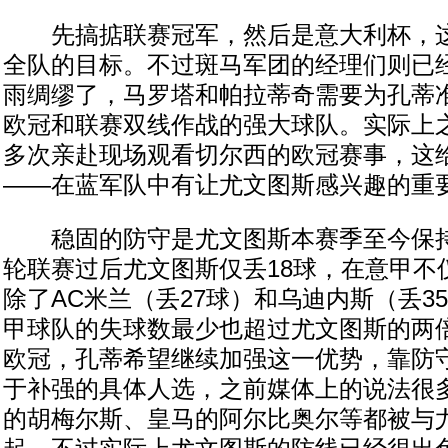
先搞掂联赛冠军，然后是意大利杯，这
全队的目标。不过斑马军团的经理们则已
雨绸缪了，马罗塔和帕拉蒂奇需要为孔蒂
欧冠和联赛双线作战的强大球队。实际上
多次亲赴现场观看切尔西的欧冠赛事，这
——在蓝军队中有让尤文图斯感兴趣的重
稳固的防守是尤文图斯本赛季至今保持
轮联赛过后尤文图斯仅丢18球，在意甲不
除了AC米兰（丢27球）和乌迪内斯（丢3
甲球队的失球数最少也超过尤文图斯的两
欧冠，孔蒂希望继续加强这一优势，靠防
于补强的具体人选，之前媒体上的说法很
的胡梅尔斯、皇马的阿尔比奥尔等都被与