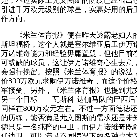
起，不过实际上尤文图斯的防线已经很出
引进千万欧元级别的球星，实惠好用的后
作方向。
《米兰体育报》便在昨天透露老妇人的
斯坦福桥，这个人就是塞尔维亚后卫伊万诺
万诺维奇能力和经验毋庸置疑，但他目前
可或缺的球员，这让伊万诺维奇心生去意
会强行挽留。按照《米兰体育报》的说法
价800万欧元求购伊万诺维奇，而这个价
军接受。另外，《米兰体育报》也提到尤
另一个目标——瓦斯科-达伽马队的巴西后
同样在800万欧元左右。不过一方面德德
的历练，能否满足尤文图斯的需求还是未
德只是一名纯粹的中卫，而伊万诺维奇既
任边卫，可以满足不同情况下的多种战术