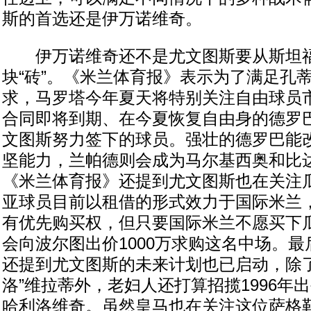
斯的首选还是伊万诺维奇。
伊万诺维奇还不是尤文图斯要从斯坦福
块“砖”。《米兰体育报》表示为了满足孔
求，马罗塔今年夏天将特别关注自由球员
合同即将到期、在今夏恢复自由身的德罗
文图斯努力签下的球员。强壮的德罗巴能
坚能力，兰帕德则会成为马尔基西奥和比
《米兰体育报》还提到尤文图斯也在关注
亚球员目前以租借的形式效力于国际米兰
有优先购买权，但只要国际米兰不愿买下
会向波尔图出价1000万求购这名中场。
还提到尤文图斯的未来计划也已启动，除了
洛”维拉蒂外，老妇人还打算招揽1996年
哈利洛维奇。虽然皇马也在关注这位萨格