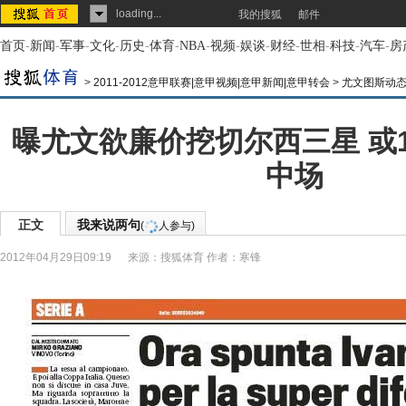
loading...
我的搜狐
邮件
首页
-
新闻
-
军事
-
文化
-
历史
-
体育
-
NBA
-
视频
-
娱谈
-
财经
-
世相
-
科技
-
汽车
-
房
>
2011-2012意甲联赛|意甲视频|意甲新闻|意甲转会
>
尤文图斯动
曝尤文欲廉价挖切尔西三星 或1
中场
正文
我来说两句
(
人参与)
2012年04月29日09:19
来源：
搜狐体育
作者：寒锋