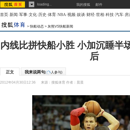
loading...
我的搜狐
邮件
首页
-
新闻
-
军事
-
文化
-
历史
-
体育
-
NBA
-
视频
-
娱谈
-
财经
-
世相
-
科技
-
汽车
-
房
>
快船动态
>
灰熊VS快船新闻
内线比拼快船小胜 小加沉睡半
后
正文
我来说两句
(
人参与)
2012年04月30日12:36
来源：
搜狐体育
作者：晨晨