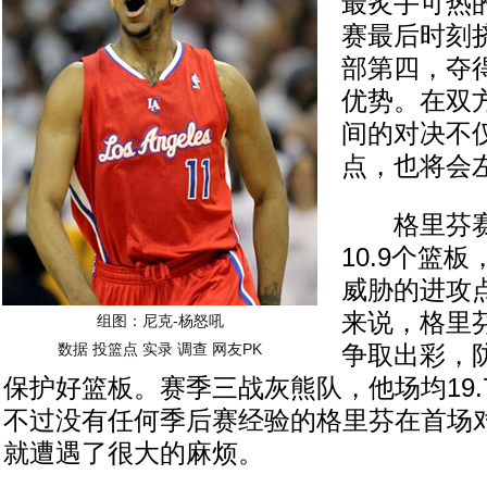
最炙手可热
赛最后时刻
部第四，夺
优势。在双
间的对决不
点，也将会
格里芬赛季
10.9个篮
威胁的进攻
来说，格里
组图：尼克-杨怒吼
数据
投篮点
实录
调查
网友PK
争取出彩，
保护好篮板。赛季三战灰熊队，他场均19.7
不过没有任何季后赛经验的格里芬在首场
就遭遇了很大的麻烦。