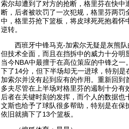
索尔却遭到了对方的抢断，格里芬在快中
断，后者被吹罚了一次犯规，格里芬两罚
中，格里芬抢下篮板，将皮球死死抱着怀
逆转。
西班牙中锋马克-加索尔无疑是灰熊队
但技术全面，而且在挡拆中的威力十分明
当今NBA中最擅于在高位策应的中锋之一
下了14分，但下半场却无一进球，特别是
加索尔并没有起到应有的作用。重新回到
多夫尽管在上半场对格里芬的遏制十分有
后者在关键时刻的发挥，而个人的数据也十
文斯也给予了球队很多帮助，特别是在保
依旧就摘下了13个篮板。