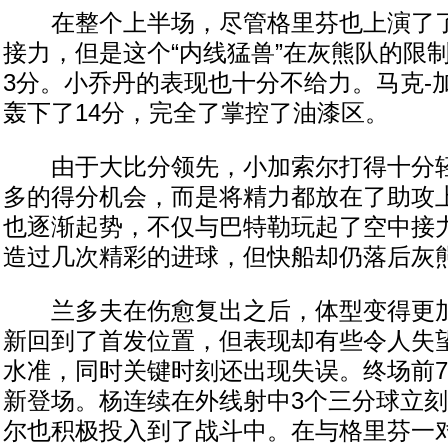
在整个上半场，尽管格里芬也上演了了
接力，但是这个“内线猛兽”在灰熊队的限
3分。小乔丹的表现也十分不给力。马克-
轰下了14分，完全了掌控了油漆区。
由于大比分领先，小加索尔打得十分轻
多的得分机会，而是将精力都放在了助攻
也逐渐起势，不仅与巴特勒玩起了空中接
造过几次精彩的进球，但快船却仍落后灰熊
兰多夫在伤愈复出之后，体型变得更加
新回到了首发位置，但表现却有些令人失
水准，同时关键时刻还出现失误。终场前7
新登场。杨连续在外线射中3个三分球立
尔也积极投入到了战斗中。在与格里芬一