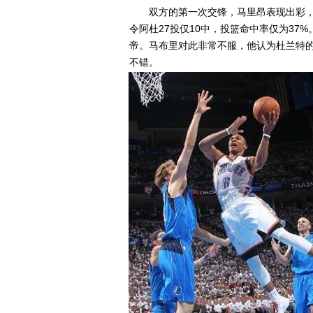
双方的第一次交锋，马里昂表现出彩，14
令阿杜27投仅10中，投篮命中率仅为37
帝。马布里对此非常不服，他认为杜兰特
不错。