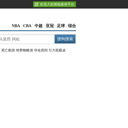
欢迎入驻搜狐媒体平台
NBA
|
CBA
|
中超
|
亚冠
|
足球
|
综合
：
死亡航班
饲养蜘蛛侠
夺命房间
引力双眼皮