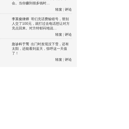
会。当你赚到很多钱时…
转发
|
评论
李英俊律师
哥们充话费输错号，替别
人交了100元，就打过去电话想让对方
充点回来。对方特郁闷地说…
转发
|
评论
急诊科于莺
出门时发现没下雪，还有
太阳，还能看到蓝天，惊呼这一天值
了！
转发
|
评论