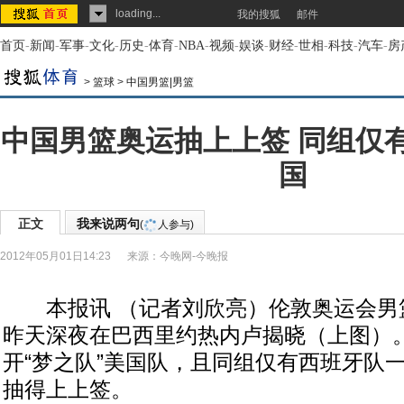
loading...
我的搜狐
邮件
首页
-
新闻
-
军事
-
文化
-
历史
-
体育
-
NBA
-
视频
-
娱谈
-
财经
-
世相
-
科技
-
汽车
-
房
>
篮球
>
中国男篮|男篮
中国男篮奥运抽上上签 同组仅
国
正文
我来说两句
(
人参与)
2012年05月01日14:23
来源：
今晚网-今晚报
本报讯 （记者刘欣亮）伦敦奥运会男
昨天深夜在巴西里约热内卢揭晓（上图）
开“梦之队”美国队，且同组仅有西班牙队
抽得上上签。