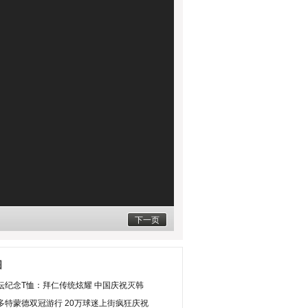
下一页
图
坛纪念T恤：拜仁传统炫耀 中国庆祝灭韩
多特蒙德双冠游行 20万球迷上街疯狂庆祝