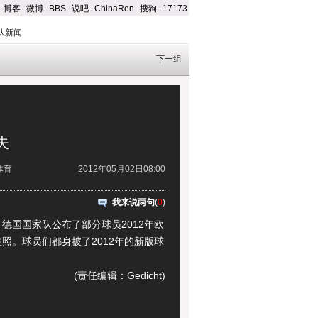
-
博客
-
微博
-
BBS
-
说吧
-
ChinaRen
-
搜狗
-
17173
队新闻
下一组
夫
体育
2012年05月02日08:00
我来说两句
(
0
)
国国家队公布了部分球员2012年欧
照。球员们都身披了2012年的新版球
(责任编辑：Gedicht)