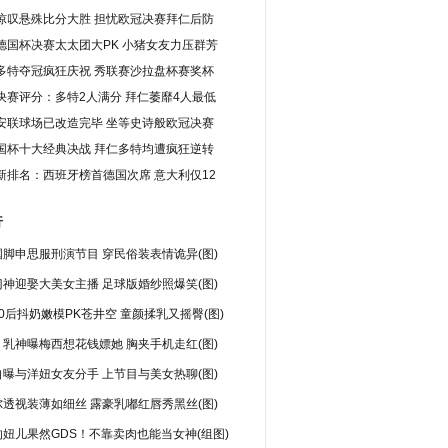
惊叹悬殊比分大胜 担忧欧冠决赛拜仁后防
德国杯决赛太太团大PK 小猪女友力压群芳
多特夺冠疯狂庆祝 秀联赛沙拉盘杯赛奖杯
决赛评分：多特2人满分 拜仁萎靡4人最低
安联球场已改造完毕 坐等史诗般欧冠决赛
国杯十大经典决战 拜仁多特均遭疯狂逆转
A最新排名：西班牙榜首德国次席 意大利仅12
行
脚申思服刑演节目 穿民俗装表情诡异(图)
神迎娶大美女主播 足球版婚纱照爆笑(图)
0后抖奶嫩模PK苍井空 童颜揉乳又摇臀(图)
乳神曝梅西想花钱嫖她 胸夹手机走红(图)
曝与洋妞女友分手 上节目与美女热聊(图)
透视装薄如细丝 露豪乳嘟红唇秀黑丝(图)
妞儿果然GDS！不靠卖肉也能当女神(组图)