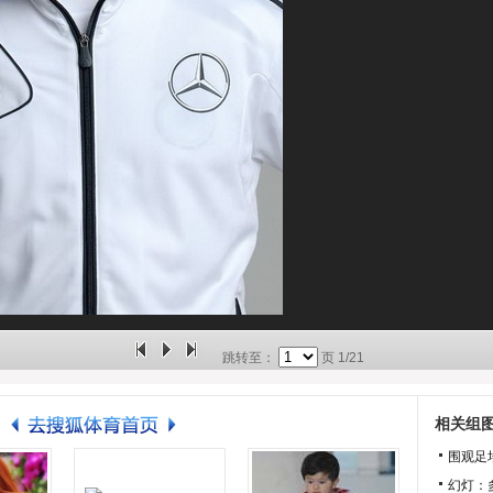
跳转至：
页
1/21
相关组
围观足
幻灯：