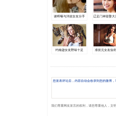
谢晖曝与洋妞女友分手
辽足门神迎娶大
约翰逊女友野味十足
准状元女友似
我们尊重网友发言的权利，请您尊重他人，文