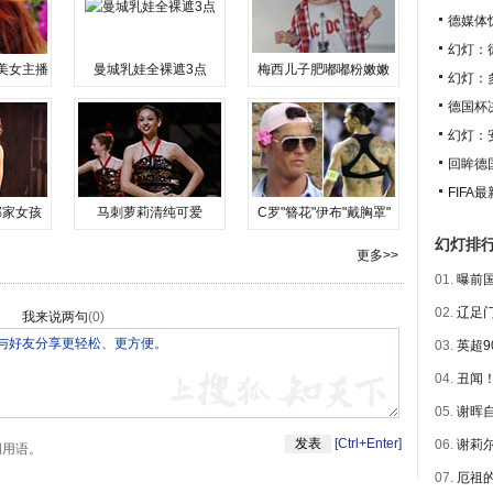
德媒体
幻灯：
美女主播
曼城乳娃全裸遮3点
梅西儿子肥嘟嘟粉嫩嫩
幻灯：
德国杯
幻灯：
回眸德
FIF
邻家女孩
马刺萝莉清纯可爱
C罗"簪花"伊布"戴胸罩"
幻灯排
更多>>
01.
曝前国
02.
辽足门
我来说两句
(
0
)
03.
英超9
04.
丑闻！
05.
谢晖自
[Ctrl+Enter]
06.
谢莉尔
明用语。
07.
厄祖的