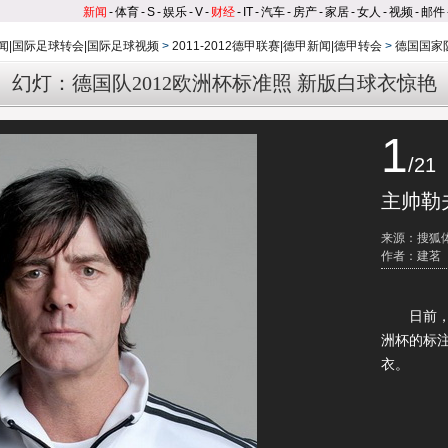
新闻
-
体育
-
S
-
娱乐
-
V
-
财经
-
IT
-
汽车
-
房产
-
家居
-
女人
-
视频
-
邮件
闻|国际足球转会|国际足球视频
>
2011-2012德甲联赛|德甲新闻|德甲转会
>
德国国家
幻灯：德国队2012欧洲杯标准照 新版白球衣惊艳
1
/21
主帅勒
来源：搜狐
作者：建茗
日前，德
洲杯的标注
衣。