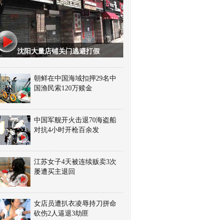
沈阳大量店铺关门逃避打假
朝鲜在中国海域扣押29名中
国渔民索120万赎金
中国军舰开火击退70海盗船
对抗4小时开枪百余发
江苏女子4天被连续贩卖3次
屡遭买主退回
女店员遭扒衣凌辱持刀拼命
砍伤2人逼退3劫匪