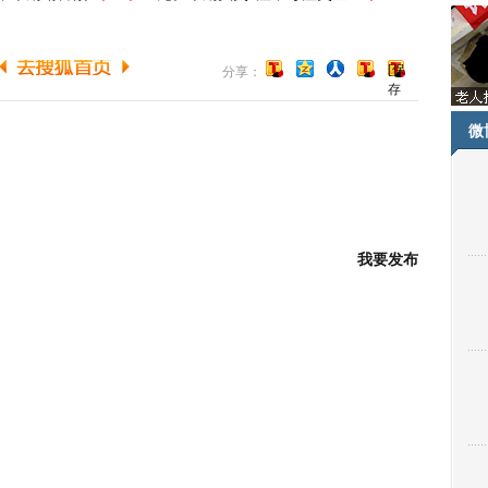
[保
分享：
存
到
博
微
客]
我要发布