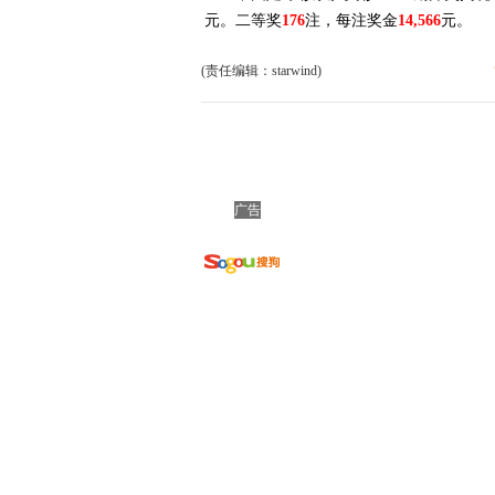
元。二等奖
176
注，每注奖金
14,566
元。
(责任编辑：starwind)
广告