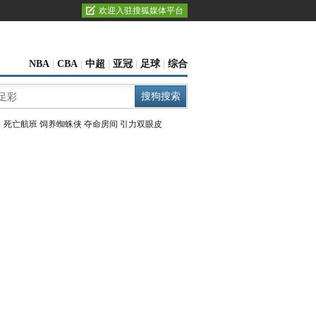
欢迎入驻搜狐媒体平台
NBA
|
CBA
|
中超
|
亚冠
|
足球
|
综合
：
死亡航班
饲养蜘蛛侠
夺命房间
引力双眼皮