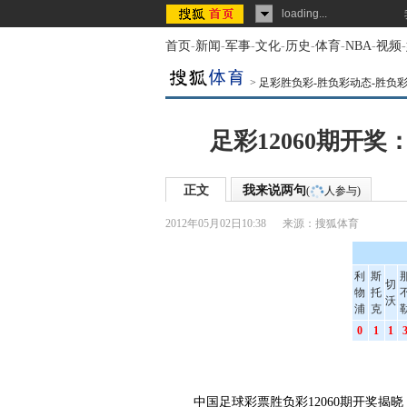
loading...
首页
-
新闻
-
军事
-
文化
-
历史
-
体育
-
NBA
-
视频
-
>
足彩胜负彩-胜负彩动态-胜负
足彩12060期开奖
正文
我来说两句
(
人参与)
2012年05月02日10:38
来源：
搜狐体育
利
斯
切
物
托
沃
浦
克
0
1
1
中国足球彩票胜负彩12060期开奖揭晓