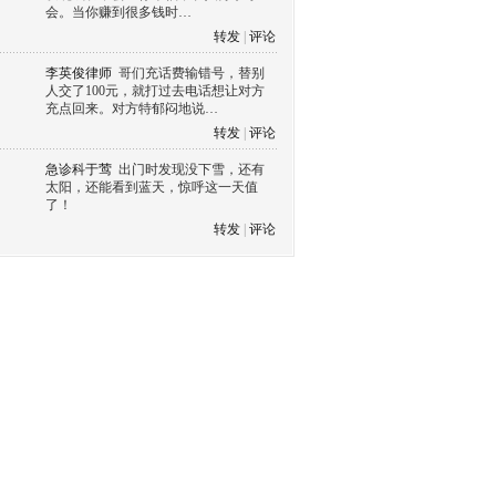
会。当你赚到很多钱时…
转发
|
评论
李英俊律师
哥们充话费输错号，替别
人交了100元，就打过去电话想让对方
充点回来。对方特郁闷地说…
转发
|
评论
急诊科于莺
出门时发现没下雪，还有
太阳，还能看到蓝天，惊呼这一天值
了！
转发
|
评论