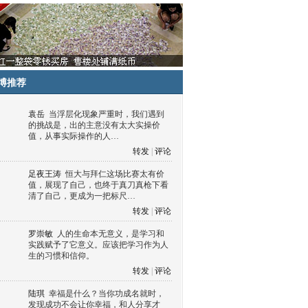
博推荐
袁岳
当浮层化现象严重时，我们遇到
的挑战是，出的主意没有太大实操价
值，从事实际操作的人…
转发
|
评论
足夜王涛
恒大与拜仁这场比赛太有价
值，展现了自己，也终于真刀真枪下看
清了自己，更成为一把标尺…
转发
|
评论
罗崇敏
人的生命本无意义，是学习和
实践赋予了它意义。应该把学习作为人
生的习惯和信仰。
转发
|
评论
陆琪
幸福是什么？当你功成名就时，
发现成功不会让你幸福，和人分享才