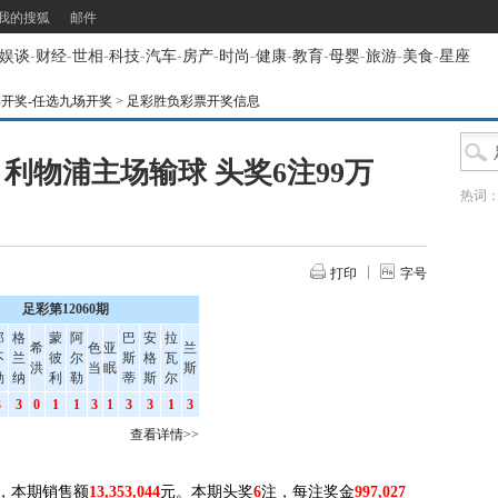
我的搜狐
邮件
娱谈
-
财经
-
世相
-
科技
-
汽车
-
房产
-
时尚
-
健康
-
教育
-
母婴
-
旅游
-
美食
-
星座
彩开奖-任选九场开奖
>
足彩胜负彩票开奖信息
：利物浦主场输球 头奖6注99万
热词
打印
字号
足彩第12060期
那
格
蒙
阿
巴
安
拉
希
色
亚
兰
不
兰
彼
尔
斯
格
瓦
洪
当
眠
斯
勒
纳
利
勒
蒂
斯
尔
3
3
0
1
1
3
1
3
3
1
3
查看详情>>
，本期销售额
13,353,044
元。本期头奖
6
注，每注奖金
997,027