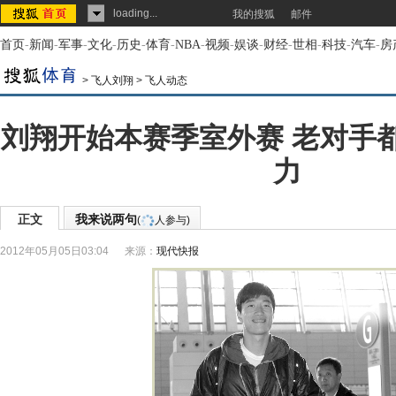
loading...
我的搜狐
邮件
首页
-
新闻
-
军事
-
文化
-
历史
-
体育
-
NBA
-
视频
-
娱谈
-
财经
-
世相
-
科技
-
汽车
-
房
>
飞人刘翔
>
飞人动态
刘翔开始本赛季室外赛 老对手
力
正文
我来说两句
(
人参与)
2012年05月05日03:04
来源：
现代快报