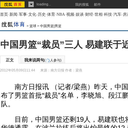
loading...
我的搜狐
邮件
首页
-
新闻
-
军事
-
文化
-
历史
-
体育
-
NBA
-
视频
-
娱谈
-
财经
-
世相
-
科技
-
汽车
-
房
>
篮球
>
中国男篮|男篮
中国男篮“裁员”三人 易建联于
正文
我来说两句
(
人参与)
2012年05月09日11:44
来源：
南方日报
作者：梁燕
南方日报讯 （记者/梁燕）昨天，中国
布了男篮首批“裁员”名单，李晓旭、段江
队。
目前，中国男篮还剩19人，易建联也