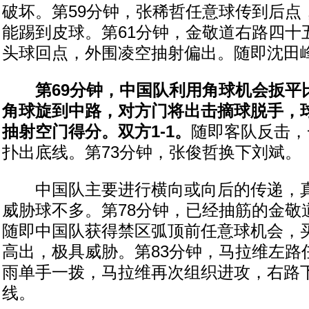
破坏。第59分钟，张稀哲任意球传到后点
能踢到皮球。第61分钟，金敬道右路四十
头球回点，外围凌空抽射偏出。随即沈田
第69分钟，中国队利用角球机会扳平
角球旋到中路，对方门将出击摘球脱手，
抽射空门得分。双方1-1。
随即客队反击，
扑出底线。第73分钟，张俊哲换下刘斌。
中国队主要进行横向或向后的传递，真
威胁球不多。第78分钟，已经抽筋的金敬
随即中国队获得禁区弧顶前任意球机会，
高出，极具威胁。第83分钟，马拉维左路
雨单手一拨，马拉维再次组织进攻，右路
线。