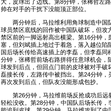
大，皮球出了边线。第8分钟，张稀哲左
帅在对手的干扰下没能顶正部位。
两分钟后，马拉维利用角球制造中国队
球员禁区底线的回作被中国队破坏，但攻
禁区前的一脚远射高出横梁。第16分钟，
塞，但刘斌插上地过于着急，落入越位陷
国后场长传给高速插上的李磊，但李磊同样
分钟，张稀哲前场右路拼得任意球机会，
球发到后点，但回点门前的皮球被对手破坏
磊接长传，左路传中被挡出。第24分钟，
再次发到后点，但队友没能形成包抄。
第26分钟，马拉维前场反抢成功后远
轻松没收。第28分钟，中国队后场长传，
能追到皮球。第29分钟，马拉维攻到了中