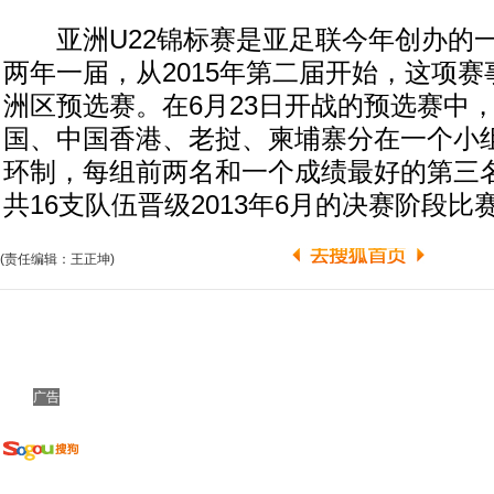
亚洲U22锦标赛是亚足联今年创办的
两年一届，从2015年第二届开始，这项
洲区预选赛。在6月23日开战的预选赛中
国、中国香港、老挝、柬埔寨分在一个小
环制，每组前两名和一个成绩最好的第三
共16支队伍晋级2013年6月的决赛阶段比
(责任编辑：王正坤)
广告