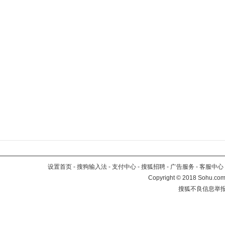
设置首页
-
搜狗输入法
-
支付中心
-
搜狐招聘
-
广告服务
-
客服中心
Copyright
©
2018 Sohu.com 
搜狐不良信息举