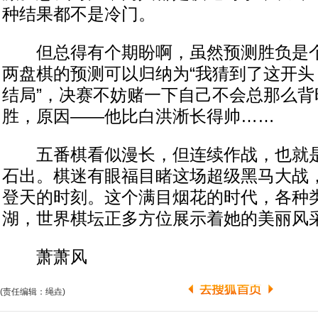
种结果都不是冷门。
但总得有个期盼啊，虽然预测胜负是个
两盘棋的预测可以归纳为“我猜到了这开头
结局”，决赛不妨赌一下自己不会总那么背
胜，原因——他比白洪淅长得帅……
五番棋看似漫长，但连续作战，也就是
石出。棋迷有眼福目睹这场超级黑马大战
登天的时刻。这个满目烟花的时代，各种
湖，世界棋坛正多方位展示着她的美丽风
萧萧风
(责任编辑：绳垚)