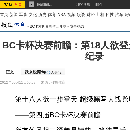
loading...
我的搜狐
邮件
首页
-
新闻
-
军事
-
文化
-
历史
-
体育
-
NBA
-
视频
-
娱谈
-
财经
-
世相
-
科技
-
汽车
-
房
>
BC卡杯世界围棋公开赛
>
赛事动态
BC卡杯决赛前瞻：第18人欲登
纪录
正文
我来说两句
(
人参与)
2012年05月11日05:37
来源：
搜狐体育
第十八人欲一步登天 超级黑马大战党
——第四届BC卡杯决赛前瞻