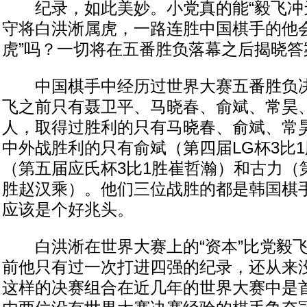
纪录，如此美妙。小党真的能“毅飞冲天
守将白洪淅属虎，一路连胜中国棋手的他会
虎”吗？一切将在五番胜负落幕之后揭晓答
中国棋手中经历过世界大赛五番胜负决
飞之前只有聂卫平、马晓春、俞斌、常昊
人，取得过胜利的只有马晓春、俞斌、常
中外战胜利的只有俞斌（第四届LG杯3比
（第五届应氏杯3比1胜崔哲瀚）和古力（第
胜赵汉乘）。他们三位战胜的都是韩国棋
应该是个好兆头。
白洪淅在世界大赛上的“资本”比党毅飞
前他只有过一次打进四强的纪录，还从来
这样的决赛组合在近几年的世界大赛中是