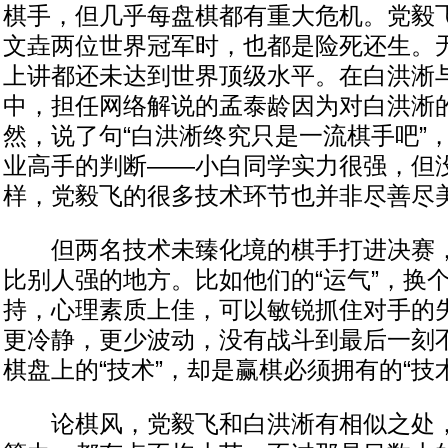
棋手，但几乎每盘棋都有重大危机。党毅
文垚两位世界冠军时，也都是险死还生。
上讲都还未达到世界顶级水平。在白洪淅
中，担任网络解说的孟泰龄因为对白洪淅
然，说了句“白洪淅终究只是一流棋手吧”
业高手的判断——小白同学实力很强，但
样，党毅飞的很多技术环节也并非尽善尽
但两名技术未臻化境的棋手打进决赛，
比别人强的地方。比如他们的“运气”，换
持，心理素质上佳，可以敏锐抓住对手的
更冷静，更少波动，没有战斗到最后一刻
棋盘上的“技术”，却是赢棋必须拥有的“技
论棋风，党毅飞和白洪淅有相似之处，