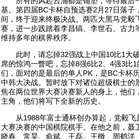
所有的风起云涌都是铺垫，等待最后一
基。第四届BC卡杯自预选赛2月27日落
间，终于迎来终极决战。两匹大黑马党毅
赛，进一步践踏着李昌镐、李世石、古力
维持多年的棋界秩序。
此时，请忘掉32强战上中国10比1大破韩
席的惊鸿一瞥吧，忘掉8强6比2、4强3比
们，面对的是最后的单人PK，是BC卡杯
中韩大决战。暂时放下对诸位超级棋士的
焦在两位世界大赛决赛新人的身上，他们
主角，他们将写下全新的历史。
从1988年富士通杯创办算起，党毅飞是
大赛决赛的中国棋院棋手。在他之前，聂
晓春、常昊、俞斌、王磊、王檄、周鹤洋