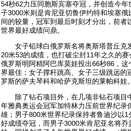
54秒62力压同胞斯宾塞夺冠，并创造今
子3000米则是肯尼亚切鲁伊约特和埃塞
间的较量，冠军到最后时刻才分出，前者以8
世界最好成绩问鼎。
女子铅球白俄罗斯名将奥斯塔普丘克发
20米53的成绩，也打破尘封11年之久的
俄罗斯明阿精阿巴库莫娃投出66秒86，
界最佳；女子撑杆跳高、女子三级跳远的
罗斯的萨夫琴科和哈萨克斯坦的莱帕科娃
除了钻石项目外，在几项非钻石项目中，男
年雅典奥运会冠军加特林力压前世界纪录
雄；男子800米世界纪录保持者鲁迪沙以1分
好成绩夺冠，而男子3000米肯尼亚名将乔盖