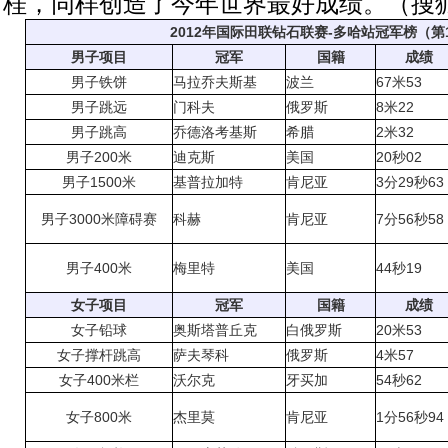
桂，同样创造了今年世界最好成绩。（搜狐
2012年国际田联钻石联赛-多哈站冠军榜（第
男子项目
冠军
国籍
成绩
男子铁饼
马拉乔夫斯基
波兰
67米53
男子跳远
门科夫
俄罗斯
8米22
男子跳高
乔德洛考基斯
希腊
2米32
男子200米
迪克斯
美国
20秒02
男子1500米
基普拉加特
肯尼亚
3分29秒63
男子3000米障碍赛
科赫
肯尼亚
7分56秒58
男子400米
梅里特
美国
44秒19
女子项目
冠军
国籍
成绩
女子铅球
奥斯塔普丘克
白俄罗斯
20米53
女子撑杆跳高
萨夫琴科
俄罗斯
4米57
女子400米栏
沃尔克
牙买加
54秒62
女子800米
杰里莫
肯尼亚
1分56秒94