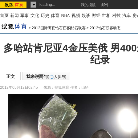
loading...
我的搜狐
邮件
首页
-
新闻
-
军事
-
文化
-
历史
-
体育
-
NBA
-
视频
-
娱谈
-
财经
-
世相
-
科技
-
汽车
-
房
>
2012国际田联钻石联赛|钻石联赛
>
2012钻石联赛动态
多哈站肯尼亚4金压美俄 男40
纪录
正文
我来说两句
(
人参与)
2012年05月12日02:45
来源：
搜狐体育
作者：山哈