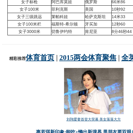
女子标枪
阿巴库莫娃
俄罗斯
66米86
女子100米
菲利克斯
美国
10秒92
女子三级跳远
莱帕科娃
哈萨克斯坦
14米33
女子100米栏
福斯特-希尔顿
牙买加
12秒60
女子3000米
切鲁伊约特
肯尼亚
8分46秒44