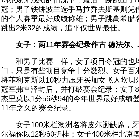
均犯规无成绩的情况下，最后一跳跳出了8
冠；男子铁饼波兰选手马拉乔夫斯基则凭借
的个人赛季最好成绩称雄；男子跳高希腊
跳出2米32的成绩，追平仅世界最佳。
女子：两11年赛会纪录作古 德法尔
和男子比赛一样，女子项目夺冠的也均
门，只是有些项目竞争十分激烈。女子百
将菲利克斯以10秒力压牙买加女飞人坎贝
冠军弗雷泽封后，并打破赛会纪录；女子8
杰里莫以1分56秒94的今年世界最好成绩
11年之久的赛会纪录。
女子100米栏澳洲名将皮尔逊缺席，牙
尔福你以12秒60折桂；女子400米栏北