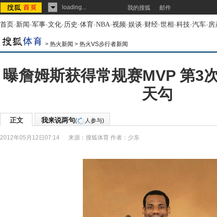
loading...
我的搜狐
邮件
首页
-
新闻
-
军事
-
文化
-
历史
-
体育
-
NBA
-
视频
-
娱谈
-
财经
-
世相
-
科技
-
汽车
-
房
>
热火新闻
>
热火VS步行者新闻
曝詹姆斯获得常规赛MVP 第3
天勾
正文
我来说两句
(
人参与)
2012年05月12日07:14
来源：
搜狐体育
作者：少东