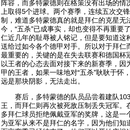
阵容，而多特蒙德则在格策没有出场的情
上取得5个进球。两个赛季，连续五次交
制，难道多特蒙德真的就是拜仁的克星无
今，“五杀”已成事实，却也变得不再重要
仁近几年的耻辱被人铭记，但是要知道这
送给过如今各个德甲对手。所以对于拜仁
最重要的，关键的是在失去联赛和德国杯
以王者的心态去面对接下来的新赛季，因
甲的王者，如果一味地对“五杀”耿耿于怀
远是那块阴影，无法走出。
赛后，多特蒙德的队员品尝着建队103
王，而拜仁则再次被死敌压制丢失冠军。
多拜仁球员拒绝佩戴亚军的奖牌，这是一
为亚军从来不是拜仁的名字，因为他们知