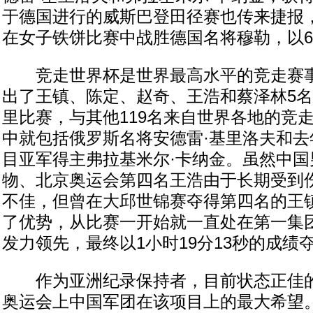
于德国进行的威斯巴登田径赛也传来捷报
在女子铁饼比赛中战胜德国名将穆勒，以67
竞走世界杯是世界最高水平的竞走赛事
出了王镇、陈定、赵奇、王浩和蔡泽林5名
里比赛，与其他119名来自世界各地的竞
中就包括俄罗斯名将安德雷·基里洛夫和去
目亚军得主弗拉基米尔·卡纳金。虽然中国
物、北京奥运会第四名王浩由于长期受到
不佳，但曾在大邱世锦赛夺得第四名的王
了优势，从比赛一开始就一直处在第一集
发力领先，最终以1小时19分13秒的成绩
作为亚洲纪录保持者，目前状态正佳的
奥运会上中国军团在该项目上的最大希望