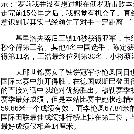
示：“赛前我并没有想过能在俄罗斯击败本
走完前15公里之后，我感觉有机会了。直
意识到我其实已经领先了对手一定距离。”
基里洛夫落后王镇14秒获得亚军，卡纳金
秒夺得第三名。其他4名中国选手，陈定获
得第11名，王浩最终位列第30名，小将蔡
大邱世锦赛女子铁饼冠军李艳凤同日也
国际比赛中旗开得胜，在德国威斯巴登田
的直接对话中以绝对优势胜出。穆勒赛季初曾
赛季最好成绩，但是本站比赛中她状态糟
59.66米一个成绩有效，而李艳凤67.84
国际田联最佳成绩排行榜上排在第三位，与她
最好成绩仅相差14厘米。