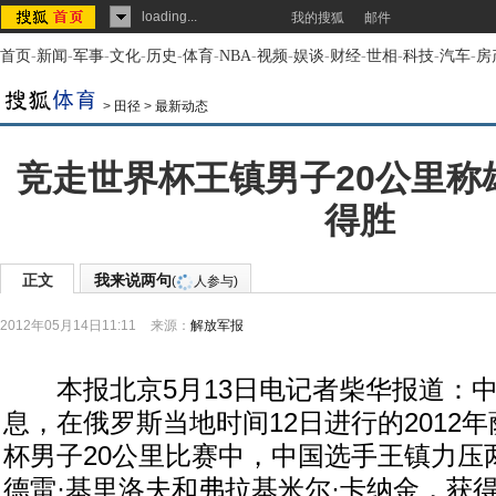
loading...
我的搜狐
邮件
首页
-
新闻
-
军事
-
文化
-
历史
-
体育
-
NBA
-
视频
-
娱谈
-
财经
-
世相
-
科技
-
汽车
-
房
>
田径
>
最新动态
竞走世界杯王镇男子20公里称
得胜
正文
我来说两句
(
人参与)
2012年05月14日11:11
来源：
解放军报
本报北京5月13日电记者柴华报道：中
息，在俄罗斯当地时间12日进行的2012
杯男子20公里比赛中，中国选手王镇力压
德雷·基里洛夫和弗拉基米尔·卡纳金，获