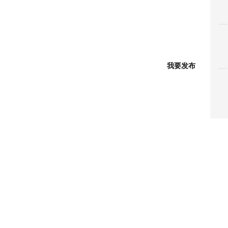
博
客]
我要发布