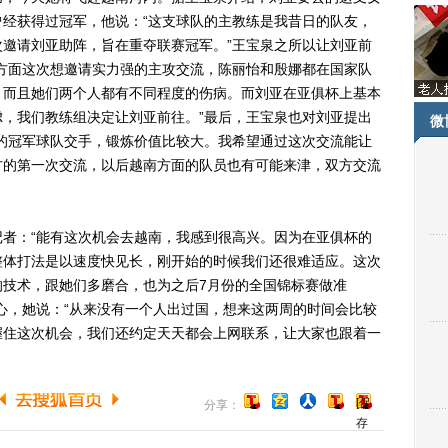
经获得过冠军，他说：“这支球队的主教练是我昔日的队友，
邀请刘亚助阵，旨在重夺联赛冠军。”王宝泉之所以让刘亚前
方面这次想邀请实力强的主攻交流，陈丽怡和殷娜都在国家队
，而且她们两个人都有不同程度的伤病。而刘亚在亚俱杯上基本
，我们教练组决定让刘亚前往。”最后，王宝泉也对刘亚提出
微
的冠军球队交手，锻炼价值比较大。我希望通过这次交流能让
方的第一次交流，以后越南方面的队员也有可能来津，双方交流
：“能有这次机会去越南，我感到很高兴。因为在亚俱杯的
整体打法是以速度快见长，刚开始的时候我们还很难适应。这次
的技术，跟她们多磨合，也为之后7月份的全国锦标赛做准
心，她说：“从来没有一个人出过国，想来这两周的时间会比较
握住这次机会，我们还约定天天都会上网联系，让大家也跟着一
[保
分享：
存
到