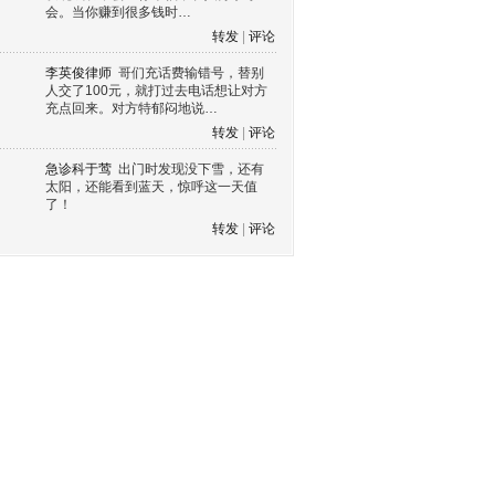
会。当你赚到很多钱时…
转发
|
评论
李英俊律师
哥们充话费输错号，替别
人交了100元，就打过去电话想让对方
充点回来。对方特郁闷地说…
转发
|
评论
急诊科于莺
出门时发现没下雪，还有
太阳，还能看到蓝天，惊呼这一天值
了！
转发
|
评论