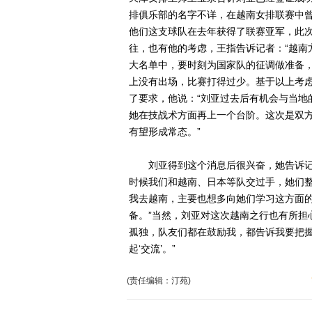
排俱乐部的名字不详，在越南女排联赛中曾
他们这支球队在去年获得了联赛亚军，此次
往，也有他的考虑，王指告诉记者：“越南
大名单中，要时刻为国家队的征调做准备
上没有出场，比赛打得过少。基于以上考虑
了要求，他说：“刘亚过去后有机会与当地
她在技战术方面再上一个台阶。这次是双
有望形成常态。”
刘亚得到这个消息后很兴奋，她告诉记者
时候我们和越南、日本等队交过手，她们
我去越南，主要也想多向她们学习这方面
备。”当然，刘亚对这次越南之行也有所担
孤独，队友们都在鼓励我，都告诉我要把
起‘交流’。”
(责任编辑：汀苑)