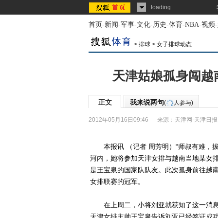
loading...
首页
-
新闻
-
军事
-
文化
-
历史
-
体育
-
NBA
-
视频
-
>
排球
>
女子排球动态
天津姑娘孤身闯越
正文
我来说两句
(
人参与)
2012年05月16日09:46
来源：
天津网-天津日报
本报讯 （记者 周芳明）“师叔有难，拔
河内，她将参加天津女排与越南当地某女
是王宝泉的国家队队友。此次孤身前往越南
女排联赛的冠军。
在上周二，小将刘亚就获知了这一消息
天津女排主帅王宝泉告诉刘亚已经签证成