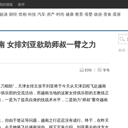
我的搜狐
邮件
娱谈
-
财经
-
世相
-
科技
-
汽车
-
房产
-
时尚
-
健康
-
教育
-
母婴
-
旅游
-
美食
-
星座
南 女排刘亚欲助师叔一臂之力
热词
打印
字号
刀相助”，天津女排主攻手刘亚将于今天从天津启程飞赴越南
排俱乐部的交流活动，而越南当地的这家女排俱乐部的主教练正
，一是为了提高自身的技战术水平，二是助力“师叔”重夺越南
，但由于签证等问题，越南之行迟迟没有成行。终于，在昨天
功，今天她将飞赴越南河内。据王宝泉介绍，刘亚要去的这支女