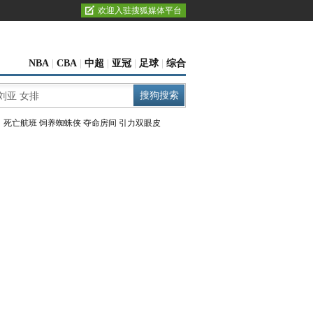
欢迎入驻搜狐媒体平台
NBA
|
CBA
|
中超
|
亚冠
|
足球
|
综合
：
死亡航班
饲养蜘蛛侠
夺命房间
引力双眼皮