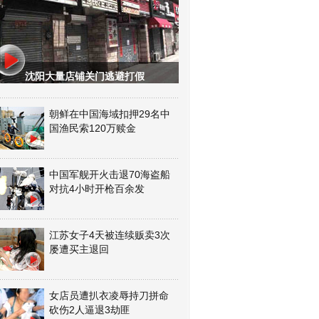
沈阳大量店铺关门逃避打假
朝鲜在中国海域扣押29名中
国渔民索120万赎金
中国军舰开火击退70海盗船
对抗4小时开枪百余发
江苏女子4天被连续贩卖3次
屡遭买主退回
女店员遭扒衣凌辱持刀拼命
砍伤2人逼退3劫匪