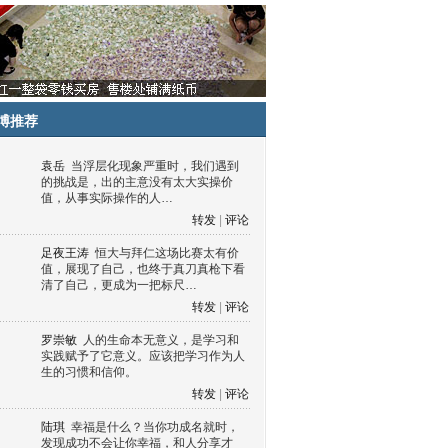
博推荐
袁岳
当浮层化现象严重时，我们遇到
的挑战是，出的主意没有太大实操价
值，从事实际操作的人…
转发
|
评论
足夜王涛
恒大与拜仁这场比赛太有价
值，展现了自己，也终于真刀真枪下看
清了自己，更成为一把标尺…
转发
|
评论
罗崇敏
人的生命本无意义，是学习和
实践赋予了它意义。应该把学习作为人
生的习惯和信仰。
转发
|
评论
陆琪
幸福是什么？当你功成名就时，
发现成功不会让你幸福，和人分享才