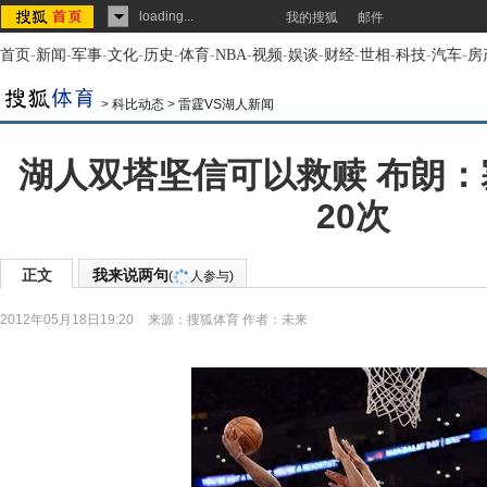
loading...
我的搜狐
邮件
首页
-
新闻
-
军事
-
文化
-
历史
-
体育
-
NBA
-
视频
-
娱谈
-
财经
-
世相
-
科技
-
汽车
-
房
>
科比动态
>
雷霆VS湖人新闻
湖人双塔坚信可以救赎 布朗
20次
正文
我来说两句
(
人参与)
2012年05月18日19:20
来源：
搜狐体育
作者：未来