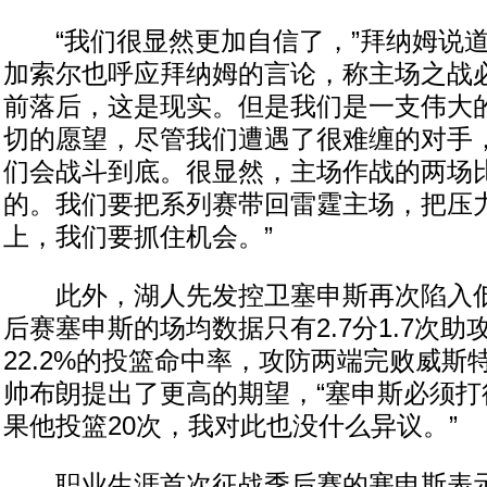
“我们很显然更加自信了，”拜纳姆说道
加索尔也呼应拜纳姆的言论，称主场之战必
前落后，这是现实。但是我们是一支伟大
切的愿望，尽管我们遭遇了很难缠的对手，
们会战斗到底。很显然，主场作战的两场
的。我们要把系列赛带回雷霆主场，把压
上，我们要抓住机会。”
此外，湖人先发控卫塞申斯再次陷入低
后赛塞申斯的场均数据只有2.7分1.7次助攻
22.2%的投篮命中率，攻防两端完败威斯
帅布朗提出了更高的期望，“塞申斯必须打
果他投篮20次，我对此也没什么异议。”
职业生涯首次征战季后赛的塞申斯表示