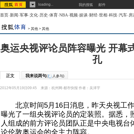
loading...
我的搜狐
邮件
首页
-
新闻
-
军事
-
文化
-
历史
-
体育
-
NBA
-
视频
-
娱谈
-
财经
-
世相
-
科技
-
汽车
-
房
>
其他
>
其他
奥运央视评论员阵容曝光 开幕
孔
正文
我来说两句
(
人参与)
2012年05月19日09:45
来源：
杭州网-都市快报
作者：吴泽宇
北京时间5月16日消息，昨天央视工作
曝光了一组央视评论员的定装照。据悉，照片
人组成的前方评论员团队正是中央电视台
论伦敦奥运会的全主力阵容。