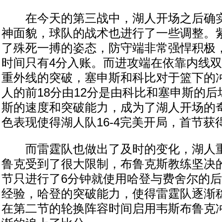
在今天的第三战中，湖人开场之后确实
神面貌，球队的战术也进行了一些调整。
了殊死一搏的姿态，防守端非常强悍积极
时间只有4分入账。而进攻端在依靠内线
重外线的突破，塞申斯和科比对于篮下的
人的前18分由12分是由科比和塞申斯的
斯的速度和突破能力，成为了湖人开场的
色表现使得湖人队16-4完美开局，首节获得
而雷霆队也做出了及时的变化，湖人重
鲁克受到了很大限制，布鲁克斯教练坚决
节只进行了6分钟就使用哈登与费舍尔的
经验，哈登的突破能力，使得雷霆队逐渐
在第二节的轮换阵容时间启用韦斯布鲁克