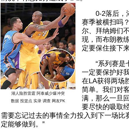
0-2落后，
赛季被横扫吗
尔、拜纳姆们
现，而布朗教
定要保住接下
“系列赛是七
一定要保护好
在LA获得两场
简单。我们对
湖人险胜雷霆 阿泰威少爆冲突
满，那么一旦
数据
投篮点
实录
调查
网友PK
要尽快的吸取
需要忘记过去的事情全力投入到下一场比
定能够做到。”