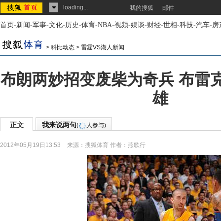
loading...
我的搜狐
邮件
首页
-
新闻
-
军事
-
文化
-
历史
-
体育
-
NBA
-
视频
-
娱谈
-
财经
-
世相
-
科技
-
汽车
-
房
>
科比动态
>
雷霆VS湖人新闻
布朗两妙招变废柴为奇兵 布雷
雄
正文
我来说两句
(
人参与)
2012年05月19日13:53
来源：
搜狐体育
作者：燕歌行