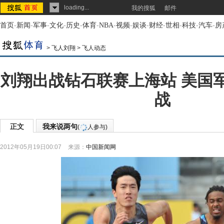
loading...
我的搜狐
邮件
首页
-
新闻
-
军事
-
文化
-
历史
-
体育
-
NBA
-
视频
-
娱谈
-
财经
-
世相
-
科技
-
汽车
-
房
>
飞人刘翔
>
飞人动态
刘翔出战钻石联赛上海站 美国
战
正文
我来说两句
(
人参与)
2012年05月19日00:07
来源：
中国新闻网