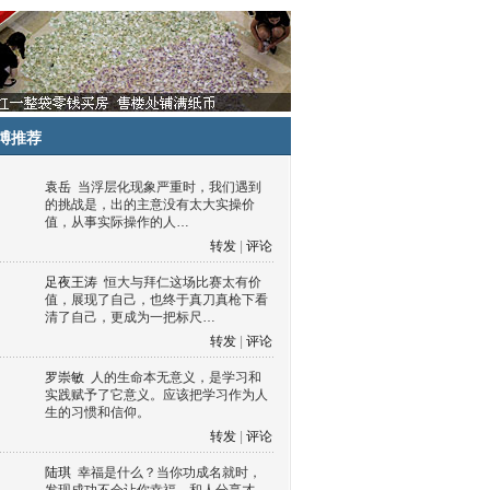
博推荐
袁岳
当浮层化现象严重时，我们遇到
的挑战是，出的主意没有太大实操价
值，从事实际操作的人…
转发
|
评论
足夜王涛
恒大与拜仁这场比赛太有价
值，展现了自己，也终于真刀真枪下看
清了自己，更成为一把标尺…
转发
|
评论
罗崇敏
人的生命本无意义，是学习和
实践赋予了它意义。应该把学习作为人
生的习惯和信仰。
转发
|
评论
陆琪
幸福是什么？当你功成名就时，