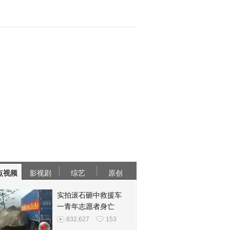
点视频
影视剧
综艺
原创
实拍滚石砸中救援车
一青年志愿者身亡
832,627
153