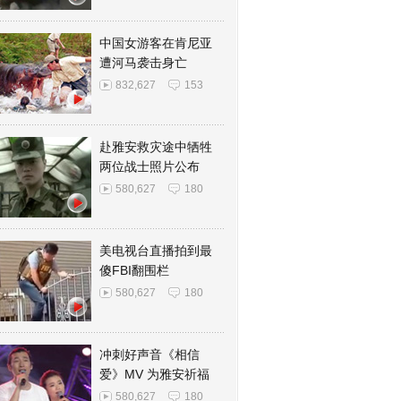
中国女游客在肯尼亚
遭河马袭击身亡
832,627
153
赴雅安救灾途中牺牲
两位战士照片公布
580,627
180
美电视台直播拍到最
傻FBI翻围栏
580,627
180
冲刺好声音《相信
爱》MV 为雅安祈福
580,627
180