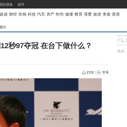
我的搜狐
邮件
娱谈
-
财经
-
世相
-
科技
-
汽车
-
房产
-
时尚
-
健康
-
教育
-
母婴
-
旅游
-
美食
-
星座
翔图片
12秒97夺冠 在台下做什么？
热词
打印
字号