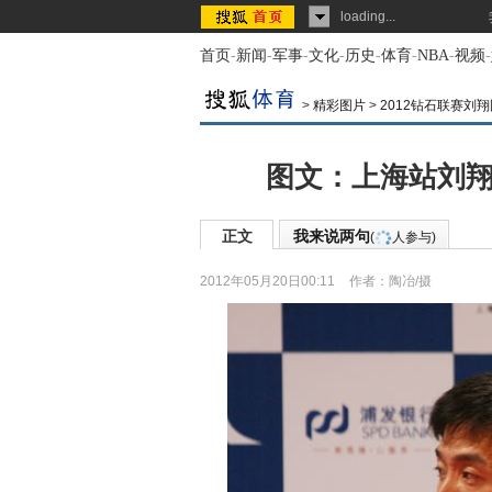
loading...
首页
-
新闻
-
军事
-
文化
-
历史
-
体育
-
NBA
-
视频
-
>
精彩图片
>
2012钻石联赛刘
图文：上海站刘翔
正文
我来说两句
(
人参与)
2012年05月20日00:11
作者：陶冶/摄