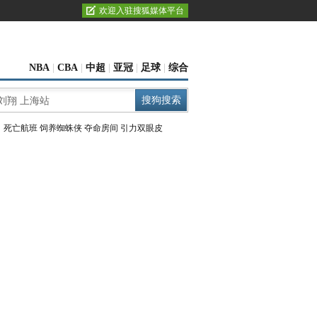
欢迎入驻搜狐媒体平台
NBA
|
CBA
|
中超
|
亚冠
|
足球
|
综合
：
死亡航班
饲养蜘蛛侠
夺命房间
引力双眼皮