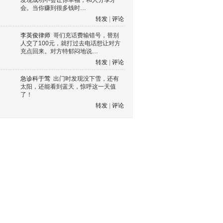
发现成功不会让你幸福，和人分享才
会。当你赚到很多钱时…
转发
|
评论
李英俊律师
哥们充话费输错号，替别
人交了100元，就打过去电话想让对方
充点回来。对方特郁闷地说…
转发
|
评论
急诊科于莺
出门时发现没下雪，还有
太阳，还能看到蓝天，惊呼这一天值
了！
转发
|
评论