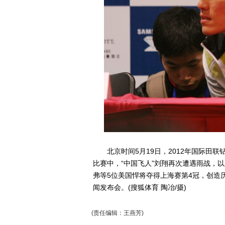
北京时间5月19日，2012年国际田联
比赛中，“中国飞人”刘翔再次遭遇雨战，以
弗等5位美国悍将夺得上海赛第4冠，创造
闻发布会。(搜狐体育 陶冶/摄)
(责任编辑：王燕芳)