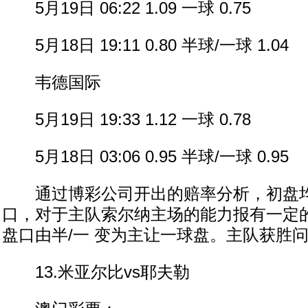
5月19日 06:22 1.09 一球 0.75
5月18日 19:11 0.80 半球/一球 1.04
韦德国际
5月19日 19:33 1.12 一球 0.78
5月18日 03:06 0.95 半球/一球 0.95
通过博彩公司开出的赔率分析，初盘均
口，对于主队索尔纳主场的能力报有一定
盘口由半/一 变为主让一球盘。主队获胜
13.米亚尔比vs耶夫勒