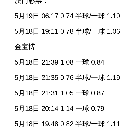
澳门彩票：
5月19日 06:17 0.74 半球/一球 1.10
5月18日 19:11 0.78 半球/一球 1.06
金宝博
5月18日 21:39 1.08 一球 0.84
5月18日 21:35 0.76 半球/一球 1.19
5月18日 21:31 1.05 一球 0.87
5月18日 20:14 1.14 一球 0.79
5月18日 19:48 0.82 半球/一球 1.11