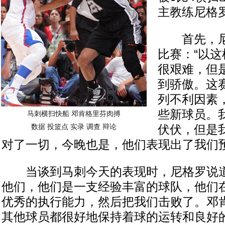
主教练尼格
首先，尼
比赛：“以
很艰难，但
到骄傲。这
列不利因素
些新球员。
马刺横扫快船 邓肯格里芬肉搏
数据
投篮点
实录
调查
辩论
伏伏，但是
对了一切，今晚也是，他们表现出了我们预
当谈到马刺今天的表现时，尼格罗说道
他们，他们是一支经验丰富的球队，他们
优秀的执行能力，然后把我们击败了。邓
其他球员都很好地保持着球的运转和良好