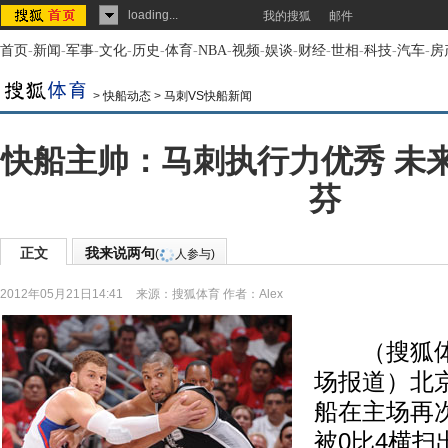
loading...
我的搜狐
邮件
首页
-
新闻
-
军事
-
文化
-
历史
-
体育
-
NBA
-
视频
-
娱谈
-
财经
-
世相
-
科技
-
汽车
-
房
>
快船动态
>
马刺VS快船新闻
快船主帅：马刺执行力优秀 未
芬
正文
我来说两句
(
人参与)
2012年05月21日14:41
来源：
搜狐体育
作者：Alex
（搜狐体育 
场报道）北京
船在主场再
被0比4横