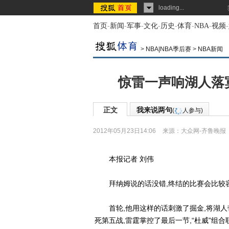
loading...
首页
-
新闻
-
军事
-
文化
-
历史
-
体育
-
NBA
-
视频
-
>
NBA|NBA季后赛
>
NBA新闻
惊雷一声响湖人落
正文
我来说两句
(
人参与)
2012年05月23日14:06
来源：
大众网-齐鲁晚报
本报记者 刘伟
拜纳姆说的话没错,终结的比赛会比较
首轮,他用这样的话刺激了掘金,将湖人带
死第五战,雷霆掌控了最后一节,“杜威”组合