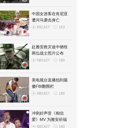
中国女游客在肯尼亚
遭河马袭击身亡
832,627
153
赴雅安救灾途中牺牲
两位战士照片公布
580,627
180
美电视台直播拍到最
傻FBI翻围栏
580,627
180
冲刺好声音《相信
爱》MV 为雅安祈福
580,627
180