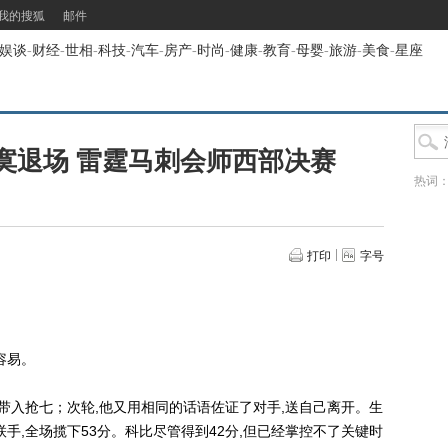
我的搜狐
邮件
娱谈
-
财经
-
世相
-
科技
-
汽车
-
房产
-
时尚
-
健康
-
教育
-
母婴
-
旅游
-
美食
-
星座
寞退场 雷霆马刺会师西部决赛
热词
打印
字号
容易。
入抢七；次轮,他又用相同的话语佐证了对手,送自己离开。生
联手,全场揽下53分。科比尽管得到42分,但已经掌控不了关键时