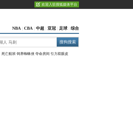
欢迎入驻搜狐媒体平台
NBA
|
CBA
|
中超
|
亚冠
|
足球
|
综合
：
死亡航班
饲养蜘蛛侠
夺命房间
引力双眼皮