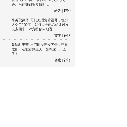
发现成功不会让你幸福，和人分享才
会。当你赚到很多钱时…
转发
|
评论
李英俊律师
哥们充话费输错号，替别
人交了100元，就打过去电话想让对方
充点回来。对方特郁闷地说…
转发
|
评论
急诊科于莺
出门时发现没下雪，还有
太阳，还能看到蓝天，惊呼这一天值
了！
转发
|
评论