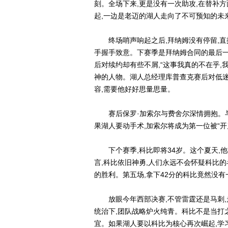
刻。全场下来,更是没有一次助攻,在替补方
起,一边是老迈的湖人走向了不可预知的未
终场哨声响起之后,拜纳姆没有停留,直接
手握手致意。下赛季是拜纳姆合同的最后一
后对续约却有些不屑,“这事我真的不在乎,
神的人物。湖人总经理库普查克赛后对低迷
容,需要他好好思量思量。
赛后保罗·加索尔与费舍尔深情拥抱。与“
果湖人要动手术,加索尔将成为第一位被“开
下个赛季,科比即将34岁。这个夏天,他
言,科比依旧神勇,人们永远不会怀疑科比的
的胜利。第五场,拿下42分的科比竟然没有
放眼今年西部决赛,不管雷霆还是马刺,走
统治下,团队战略炉火纯青。科比不是当打
宜。如果湖人要以科比为核心再次崛起,学