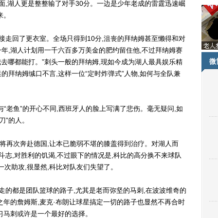
面,湖人更是整整输了对手30分。一边是少年老成的雷霆迅速崛
来。
走回了更衣室。全场只得到10分,沮丧的拜纳姆甚至懒得和对
年,湖人计划用一千六百多万美金的肥约留住他,不过拜纳姆赛
微
我去哪都能打。”刺头一般的拜纳姆,现如今成为湖人最具娱乐精
的拜纳姆缄口不言,这样一位“定时炸弹式”人物,如何与全队兼
老鱼”的开心不同,西班牙人的脸上写满了悲伤。毫无疑问,如
刀”的人。
将再次奔赴德国,让本已脆弱不堪的膝盖得到治疗。对湖人而
斗志,对胜利的饥渴,不过眼下的情况是,科比的高分换不来球队
一次助攻,很显然,科比对队友们失望了。
的都是团队篮球的路子,尤其是老而弥坚的马刺,在波波维奇的
之年的詹姆斯,麦克·布朗让球星搞定一切的路子也显然不再合时
习马刺或许是一个最好的选择。