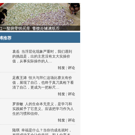
博推荐
袁岳
当浮层化现象严重时，我们遇到
的挑战是，出的主意没有太大实操价
值，从事实际操作的人…
转发
|
评论
足夜王涛
恒大与拜仁这场比赛太有价
值，展现了自己，也终于真刀真枪下看
清了自己，更成为一把标尺…
转发
|
评论
罗崇敏
人的生命本无意义，是学习和
实践赋予了它意义。应该把学习作为人
生的习惯和信仰。
转发
|
评论
陆琪
幸福是什么？当你功成名就时，