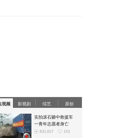
点视频
影视剧
综艺
原创
实拍滚石砸中救援车
一青年志愿者身亡
832,627
153