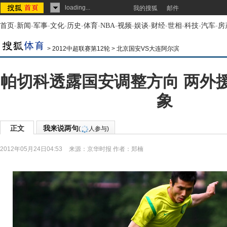
loading...
我的搜狐
邮件
首页
-
新闻
-
军事
-
文化
-
历史
-
体育
-
NBA
-
视频
-
娱谈
-
财经
-
世相
-
科技
-
汽车
-
房
>
2012中超联赛第12轮
>
北京国安VS大连阿尔滨
帕切科透露国安调整方向 两外
象
正文
我来说两句
(
人参与)
2012年05月24日04:53
来源：
京华时报
作者：郑楠