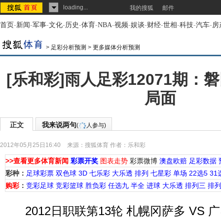
loading...
我的搜狐
邮件
首页
-
新闻
-
军事
-
文化
-
历史
-
体育
-
NBA
-
视频
-
娱谈
-
财经
-
世相
-
科技
-
汽车
-
房
>
足彩分析预测
>
更多媒体分析预测
[乐和彩]雨人足彩12071期：
局面
正文
我来说两句
(
人参与)
2012年05月25日16:40
来源：
搜狐体育
作者：乐和彩
>>查看更多体育新闻
彩票开奖
图表走势
彩票微博
澳盘欧赔
足彩数据
彩种：
足球彩票
双色球
3D
七乐彩
大乐透
排列
七星彩
单场
22选5
31
购彩
：
竞彩足球
竞彩篮球
胜负彩
任选九
半全
进球
大乐透
排列三
排
2012日职联第13轮 札幌冈萨多 VS 