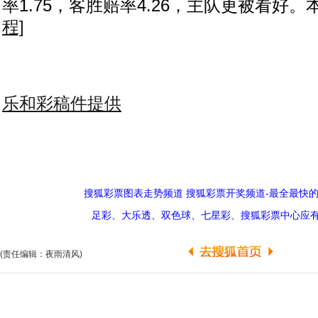
率1.75，客胜赔率4.26，主队更被看好。
程]
乐和彩稿件提供
搜狐彩票图表走势频道
搜狐彩票开奖频道-最全最快
足彩、大乐透、双色球、七星彩、搜狐彩票中心应
(责任编辑：夜雨清风)