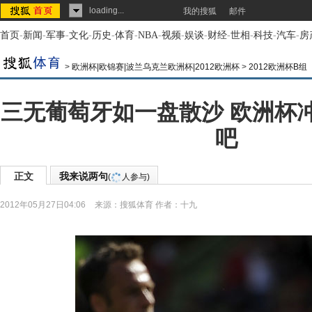
loading...
我的搜狐
邮件
首页
-
新闻
-
军事
-
文化
-
历史
-
体育
-
NBA
-
视频
-
娱谈
-
财经
-
世相
-
科技
-
汽车
-
房
>
欧洲杯|欧锦赛|波兰乌克兰欧洲杯|2012欧洲杯
>
2012欧洲杯B组
三无葡萄牙如一盘散沙 欧洲杯
吧
正文
我来说两句
(
人参与)
2012年05月27日04:06
来源：
搜狐体育
作者：十九