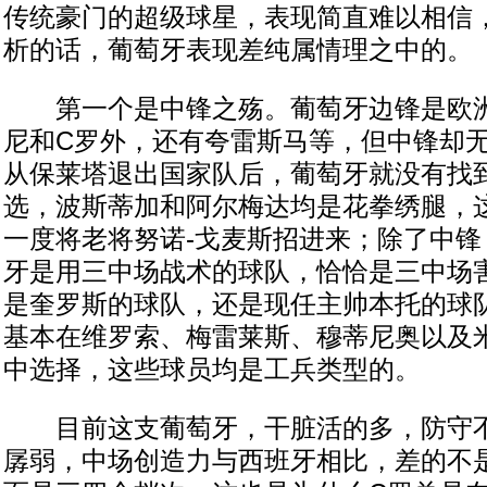
传统豪门的超级球星，表现简直难以相信
析的话，葡萄牙表现差纯属情理之中的。
第一个是中锋之殇。葡萄牙边锋是欧洲
尼和C罗外，还有夸雷斯马等，但中锋却
从保莱塔退出国家队后，葡萄牙就没有找
选，波斯蒂加和阿尔梅达均是花拳绣腿，
一度将老将努诺-戈麦斯招进来；除了中锋
牙是用三中场战术的球队，恰恰是三中场
是奎罗斯的球队，还是现任主帅本托的球
基本在维罗索、梅雷莱斯、穆蒂尼奥以及
中选择，这些球员均是工兵类型的。
目前这支葡萄牙，干脏活的多，防守不
孱弱，中场创造力与西班牙相比，差的不