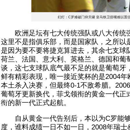
幻灯：C罗难破门仰天啸 皇马铁卫捂嘴难以置
欧洲足坛有七大传统强队或八大传统强
这里不是指俱乐部，而是国家队，之所以
是因为要不要将捷克算进去，其余七支球
荷兰、法国、意大利、英格兰、德国和葡
谈，这七支球队底气最不足的就是葡萄牙
鲜有精彩表现，唯一接近奖杯的是2004
本土杀入决赛，但最终0-1不敌希腊。20
葡萄牙更新换代，菲戈领衔的黄金一代正
衔的新一代正式起航。
自从黄金一代告别后，本以为C罗能够
度，谁料成绩一日不如一日，2008年瑞士