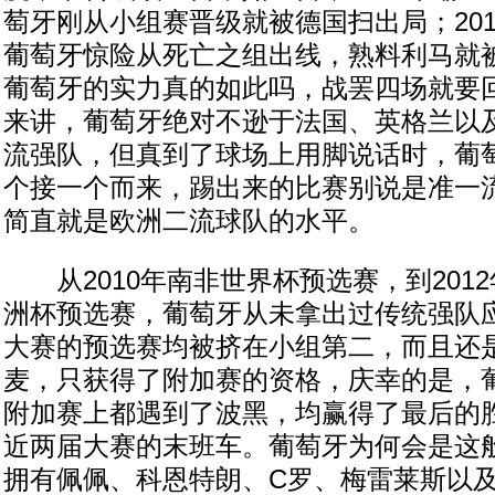
萄牙刚从小组赛晋级就被德国扫出局；20
葡萄牙惊险从死亡之组出线，熟料利马就
葡萄牙的实力真的如此吗，战罢四场就要
来讲，葡萄牙绝对不逊于法国、英格兰以
流强队，但真到了球场上用脚说话时，葡
个接一个而来，踢出来的比赛别说是准一
简直就是欧洲二流球队的水平。
从2010年南非世界杯预选赛，到201
洲杯预选赛，葡萄牙从未拿出过传统强队
大赛的预选赛均被挤在小组第二，而且还
麦，只获得了附加赛的资格，庆幸的是，
附加赛上都遇到了波黑，均赢得了最后的
近两届大赛的末班车。葡萄牙为何会是这
拥有佩佩、科恩特朗、C罗、梅雷莱斯以