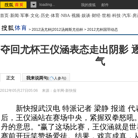
loading...
我的搜狐
邮件
首页
-
新闻
-
军事
-
文化
-
历史
-
体育
-
NBA
-
视频
-
娱谈
-
财经
-
世相
-
科技
-
汽车
-
房
>
2012汤尤杯|2012汤姆斯尤伯杯
>
2012尤杯国羽动态
夺回尤杯王仪涵表态走出阴影 
气
正文
我来说两句
(
人参与)
2012年05月27日05:06
来源：
金羊网-新快报
新快报武汉电 特派记者 梁静 报道 代
后，王仪涵站在赛场中央，紧握双拳怒吼
丹的意思。“赢了这场比赛，王仪涵就是世
赛前开玩笑赞扬爱徒。结果，戏言成真，