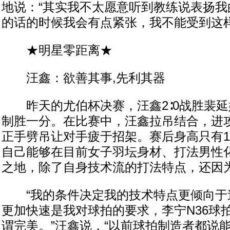
地说：“其实我不太愿意听到教练说表扬我
的话的时候我会有点紧张，我不能受到这样
★明星零距离★
汪鑫：欲善其事,先利其器
昨天的尤伯杯决赛，汪鑫2∶0战胜裴延
制胜一分。在比赛中，汪鑫拉吊结合，进
正手劈吊让对手疲于招架。赛后身高只有1
自己能够在目前女子羽坛身材、打法男性
之地，除了自身技术流的打法特点，还因
“我的条件决定我的技术特点更倾向于
更加快速是我对球拍的要求，李宁N36球
谓完美。”汪鑫说，“以前球拍制造者都说