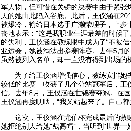
军人物，但可惜在关键的决赛中由于紧张
天的她由此陷入谷底。此后，王仪涵在20
被爆冷，输给日本选手广濑荣理子，止步
丧地表示：“这是我职业生涯最差的时候了
的失利，王仪涵在教练眼中成为了“不被信任
亚运会，她被淘汰出参赛阵容。去年5月
虽然被列入名单，却一直没有得到出场的
为了给王仪涵增强信心，教练安排她去
较低的比赛。收获了几个分站冠军后，王
信。去年8月，王仪涵在世锦赛夺冠。在
王仪涵再度哽咽，“我又站起来了。自己都
这次，王仪涵在尤伯杯完成最后的救赎
她拒绝别人给她“戴高帽”，当听到“世界一