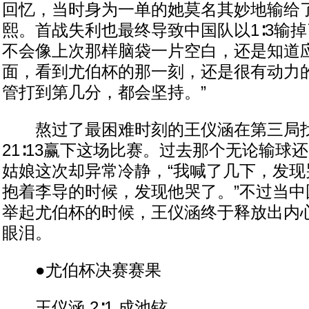
回忆，当时身为一单的她莫名其妙地输给
熙。首战失利也最终导致中国队以1∶3输掉
不会像上次那样脑袋一片空白，还是知道
面，看到尤伯杯的那一刻，还是很有动力
管打到第几分，都会坚持。”
熬过了最困难时刻的王仪涵在第三局找
21∶13赢下这场比赛。过去那个无论输球
姑娘这次却异常冷静，“我喊了几下，发现
抱着李导的时候，发现他哭了。”不过当中
举起尤伯杯的时候，王仪涵终于释放出内
眼泪。
●尤伯杯决赛赛果
王仪涵 2∶1 成池铉