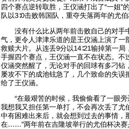
四个赛点逆转取胜，王仪涵打出了“一姐”
队以3∶0击败韩国队，重夺失落两年的尤伯
没有什么比从两年前击败自己的对手中
气，更令人津津乐道的是王仪涵上演了一
救赎大片。从连丢9分以14∶21输掉第一局，
手握四个赛点，王仪涵一直不在状态。不
仪涵突然醒了，无论对手的回球有多刁钻
屡攻不下的成池铉急了，几个致命的失误
给了王仪涵。
“在最艰苦的时候，我偷偷看了一眼旁
我想我又担任第一单打，不会再次丢了尤
中有困难出来后，就会想到过去的事情，
在……”两年前在吉隆坡举行的尤伯杯决赛