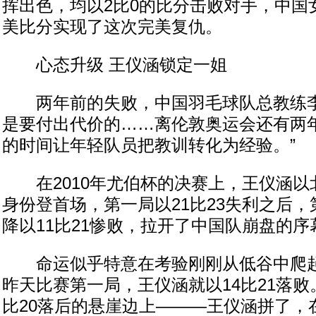
挥出色，均以2比0的比分击败对手，中国
美比分实现了这次完美复仇。
心态升级 王仪涵锁定一姐
两年前的失败，中国羽毛球队总教练李
是要付出代价的……离伦敦奥运会还有两
的时间让年轻队员把教训转化为经验。”
在2010年尤伯杯的决赛上，王仪涵以
身份登首场，第一局以21比23失利之后
降以11比21惨败，拉开了中国队崩盘的序
命运似乎特意在考验刚刚从低谷中爬起
昨天比赛第一局，王仪涵就以14比21落败
比20落后的悬崖边上———王仪涵拼了，