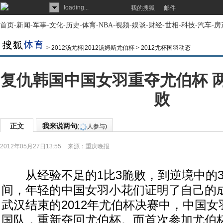
loading...
我的搜狐
邮件
首页
-
新闻
-
军事
-
文化
-
历史
-
体育
-
NBA
-
视频
-
娱谈
-
财经
-
世相
-
科技
-
汽车
-
房
>
2012汤尤杯|2012汤姆斯尤伯杯
>
2012尤杯国羽动态
复仇韩国中国女羽重夺尤伯杯 
败
正文
我来说两句
(
人参与)
2012年05月27日13:55
来源：
重庆晚报
从经验不足的1比3脆败，到逆境中的3
间，年轻的中国女羽小花们证明了自己的
武汉结束的2012年尤伯杯决赛中，中国
国队，重新夺回尤伯杯。而首次参加尤伯