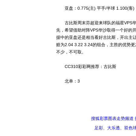
亚盘：0.775(主) 平手/半球 1.100(客)
古比斯周末芬超迎来球队的福星VPS华
先，希望借助对阵VPS华沙取得一个好的
据中的亚盘还是相当看好古比斯，开出主让主平手
赔为2.04 3.22 3.24的组合，主
不少，不可取。
CC310彩彩网推荐：古比斯
北单：3
搜狐彩票图表走势频道
足彩、大乐透、双色