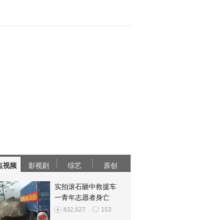
点视频
影视剧
综艺
原创
实拍滚石砸中救援车
一青年志愿者身亡
832,627
153