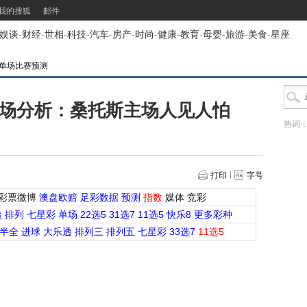
我的搜狐
邮件
娱谈
-
财经
-
世相
-
科技
-
汽车
-
房产
-
时尚
-
健康
-
教育
-
母婴
-
旅游
-
美食
-
星座
单场比赛预测
27日单场分析：桑托斯主场人见人怕
热词
打印
字号
彩票微博
澳盘欧赔
足彩数据
预测
指数
媒体
竞彩
透
排列
七星彩
单场
22选5
31选7
11选5
快乐8
更多彩种
半全
进球
大乐透
排列三
排列五
七星彩
33选7
11选5