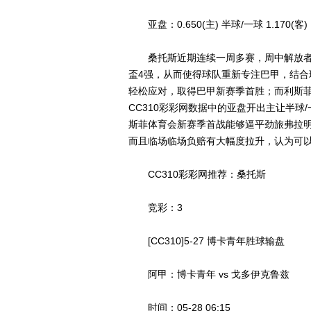
亚盘：0.650(主) 半球/一球 1.170(客)
桑托斯近期连续一周多赛，周中解放者
盃4强，从而使得球队重新专注巴甲，结合
轻松应对，取得巴甲新赛季首胜；而利斯
CC310彩彩网数据中的亚盘开出主让半球/一
斯菲体育会新赛季首战能够逼平劲旅弗拉
而且临场临场负赔有大幅度拉升，认为可
CC310彩彩网推荐：桑托斯
竞彩：3
[CC310]5-27 博卡青年胜球输盘
阿甲：博卡青年 vs 戈多伊克鲁兹
时间：05-28 06:15