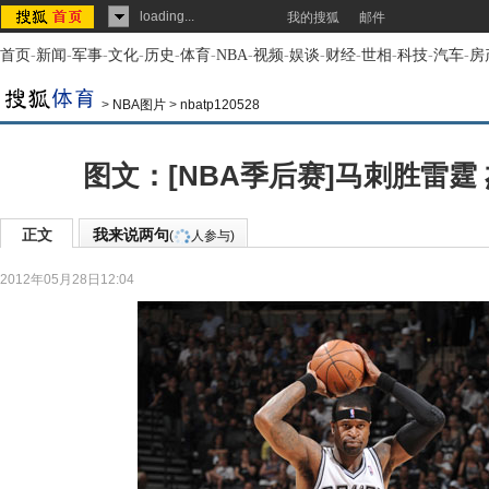
loading...
我的搜狐
邮件
首页
-
新闻
-
军事
-
文化
-
历史
-
体育
-
NBA
-
视频
-
娱谈
-
财经
-
世相
-
科技
-
汽车
-
房
>
NBA图片
>
nbatp120528
图文：[NBA季后赛]马刺胜雷霆
正文
我来说两句
(
人参与)
2012年05月28日12:04