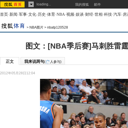
loading...
我的搜狐
邮件
首页
-
新闻
-
军事
-
文化
-
历史
-
体育
-
NBA
-
视频
-
娱谈
-
财经
-
世相
-
科技
-
汽车
-
房
>
NBA图片
>
nbatp120528
图文：[NBA季后赛]马刺胜雷
正文
我来说两句
(
人参与)
2012年05月28日12:04