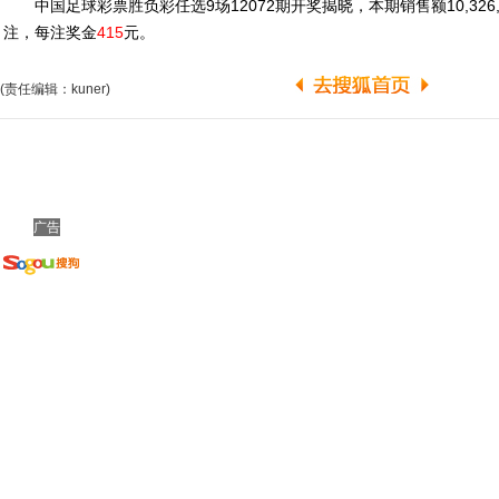
中国足球彩票胜负彩任选9场12072期开奖揭晓，本期销售额10,326
注，每注奖金
415
元。
(责任编辑：kuner)
广告