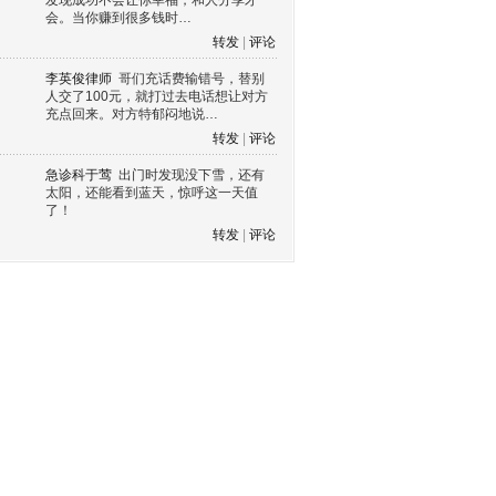
发现成功不会让你幸福，和人分享才
会。当你赚到很多钱时…
转发
|
评论
李英俊律师
哥们充话费输错号，替别
人交了100元，就打过去电话想让对方
充点回来。对方特郁闷地说…
转发
|
评论
急诊科于莺
出门时发现没下雪，还有
太阳，还能看到蓝天，惊呼这一天值
了！
转发
|
评论