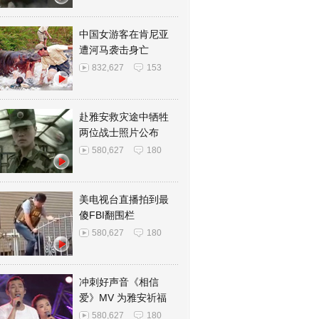
中国女游客在肯尼亚
遭河马袭击身亡
832,627
153
赴雅安救灾途中牺牲
两位战士照片公布
580,627
180
美电视台直播拍到最
傻FBI翻围栏
580,627
180
冲刺好声音《相信
爱》MV 为雅安祈福
580,627
180