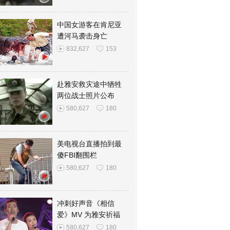
中国女游客在肯尼亚
遭河马袭击身亡
832,627
153
赴雅安救灾途中牺牲
两位战士照片公布
580,627
180
美电视台直播拍到最
傻FBI翻围栏
580,627
180
冲刺好声音《相信
爱》MV 为雅安祈福
580,627
180