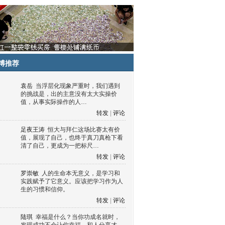
博推荐
袁岳
当浮层化现象严重时，我们遇到
的挑战是，出的主意没有太大实操价
值，从事实际操作的人…
转发
|
评论
足夜王涛
恒大与拜仁这场比赛太有价
值，展现了自己，也终于真刀真枪下看
清了自己，更成为一把标尺…
转发
|
评论
罗崇敏
人的生命本无意义，是学习和
实践赋予了它意义。应该把学习作为人
生的习惯和信仰。
转发
|
评论
陆琪
幸福是什么？当你功成名就时，