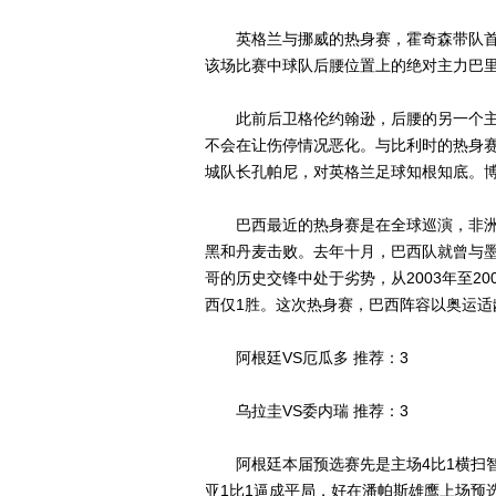
英格兰与挪威的热身赛，霍奇森带队首场
该场比赛中球队后腰位置上的绝对主力巴
此前后卫格伦约翰逊，后腰的另一个主
不会在让伤停情况恶化。与比利时的热身
城队长孔帕尼，对英格兰足球知根知底。
巴西最近的热身赛是在全球巡演，非洲
黑和丹麦击败。去年十月，巴西队就曾与墨
哥的历史交锋中处于劣势，从2003年至2
西仅1胜。这次热身赛，巴西阵容以奥运适
阿根廷VS厄瓜多 推荐：3
乌拉圭VS委内瑞 推荐：3
阿根廷本届预选赛先是主场4比1横扫智
亚1比1逼成平局，好在潘帕斯雄鹰上场预