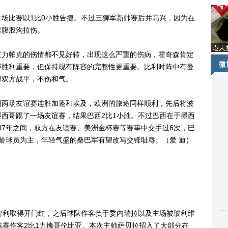
比赛以1比0小胜告捷。不过三狮军新帅赛后并高兴，因为在
里腹股沟拉伤。
力帕克的伤情都不见好转，出现这么严重的伤病，霍奇森肯定
微
赛胜利重要，但保持现有阵容的完整性更重要。比利时阵中有曼
博双方战平，不伤和气。
两场友谊赛连胜加蓬和埃及，欧洲的旅途同样顺利，先后将波
西哥踢了一场友谊赛，结果巴西2比1小胜。不过巴西在于墨西
007年之间，双方在友谊赛、美洲金杯赛等赛事中交手过6次，巴
龄球员为主，年轻气盛的桑巴军有望改写交锋耻辱。（爱 迪）
利取得开门红，之后球队作客负于委内瑞拉以及主场被玻利维
选赛作客2比1力擒哥伦比亚。本次主帅萨贝拉招入了大部分在