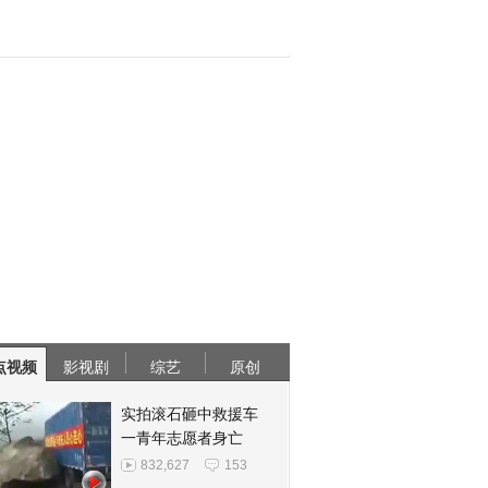
点视频
影视剧
综艺
原创
实拍滚石砸中救援车
一青年志愿者身亡
832,627
153