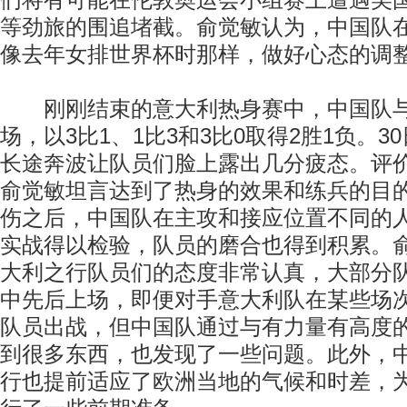
们将有可能在伦敦奥运会小组赛上遭遇美
等劲旅的围追堵截。俞觉敏认为，中国队
像去年女排世界杯时那样，做好心态的调
刚刚结束的意大利热身赛中，中国队与
场，以3比1、1比3和3比0取得2胜1负。
长途奔波让队员们脸上露出几分疲态。评
俞觉敏坦言达到了热身的效果和练兵的目
伤之后，中国队在主攻和接应位置不同的
实战得以检验，队员的磨合也得到积累。
大利之行队员们的态度非常认真，大部分
中先后上场，即便对手意大利队在某些场
队员出战，但中国队通过与有力量有高度
到很多东西，也发现了一些问题。此外，
行也提前适应了欧洲当地的气候和时差，