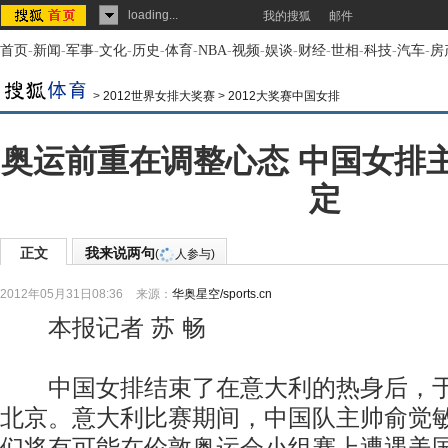
loading...
我的搜狐
邮件
首页
-
新闻
-
军事
-
文化
-
历史
-
体育
-
NBA
-
视频
-
娱谈
-
财经
-
世相
-
科技
-
汽车
-
房
>
2012世界女排大奖赛
>
2012大奖赛中国女排
奥运前重在调整心态 中国女排
定
正文
我来说两句
(
人参与)
2012年05月31日08:36
来源：
华奥星空/sports.cn
本报记者 苏 畅
中国女排结束了在意大利的热身后，于5
北京。意大利比赛期间，中国队主帅俞觉