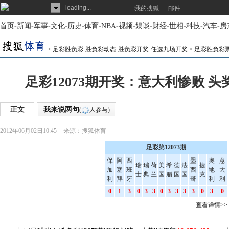
loading...
我的搜狐
邮件
首页
-
新闻
-
军事
-
文化
-
历史
-
体育
-
NBA
-
视频
-
娱谈
-
财经
-
世相
-
科技
-
汽车
-
房
>
足彩胜负彩-胜负彩动态-胜负彩开奖-任选九场开奖
>
足彩胜负彩
足彩12073期开奖：意大利惨败 头奖
正文
我来说两句
(
人参与)
2012年06月02日10:45
来源：
搜狐体育
足彩第12073期
保
阿
西
墨
奥
意
瑞
瑞
荷
美
希
德
法
捷
加
塞
班
西
地
大
士
典
兰
国
腊
国
国
克
利
拜
牙
哥
利
利
0
1
3
0
3
3
0
3
3
3
3
0
3
0
查看详情>>