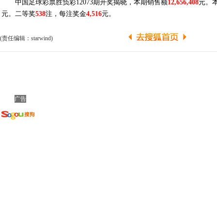
中国足球彩票胜负彩12073期开奖揭晓，本期销售额
12,656,408
元。
元。二等奖
538
注，每注奖金
4,516
元。
(责任编辑：starwind)
广告