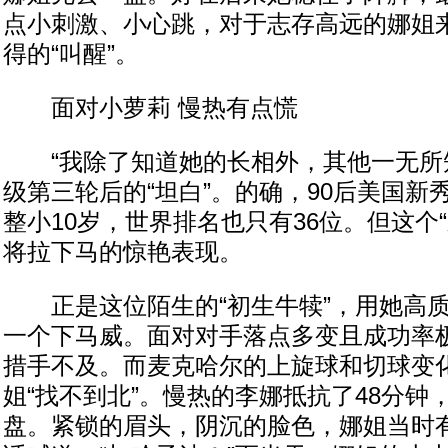
点小刺激、小心跳，对于志存高远的娜姐
得的“叫醒”。
面对小萝莉 慢热有点慌
“我除了知道她的长相外，其他一无所知
级第三轮后的“坦白”。的确，90后美国新
整小10岁，世界排名也只有36位。但这个
将拉下马的惊艳表现。
正是这位陌生的“初生牛犊”，用她高质
一个下马威。面对对手落点多变且成功率
措手不及。而麦克哈尔的上旋球和切球变
姐“找不到北”。慢热的李娜抵抗了48分钟
盘。紧锁的眉头，阴沉的脸色，娜姐当时