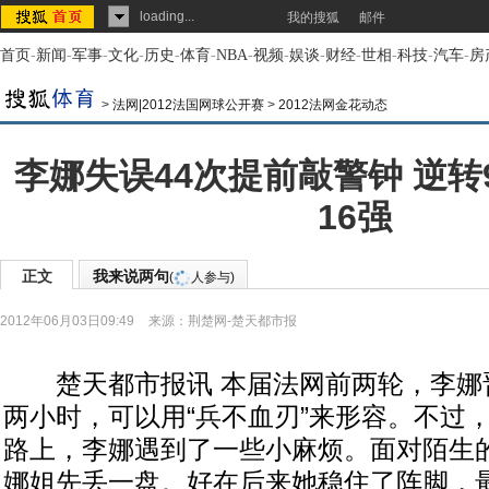
loading...
我的搜狐
邮件
首页
-
新闻
-
军事
-
文化
-
历史
-
体育
-
NBA
-
视频
-
娱谈
-
财经
-
世相
-
科技
-
汽车
-
房
>
法网|2012法国网球公开赛
>
2012法网金花动态
李娜失误44次提前敲警钟 逆转
16强
正文
我来说两句
(
人参与)
2012年06月03日09:49
来源：
荆楚网-楚天都市报
楚天都市报讯 本届法网前两轮，李娜
两小时，可以用“兵不血刃”来形容。不过，
路上，李娜遇到了一些小麻烦。面对陌生
娜姐先丢一盘。好在后来她稳住了阵脚，