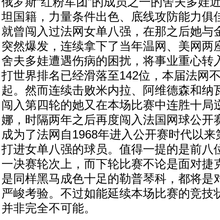
俄罗斯“红粉军团”的成员之一的舍夫多娃
坦国籍，力量条件出色、底线攻防能力俱佳
就曾闯入过法网女单八强，在那之后她与
突然爆发，连续拿下了当年温网、美网两
舍夫多娃遭遇伤病的困扰，将事业重心转
打世界排名已经滑落至142位，本届法网
起。然而连续击败米内拉、阿维德森和纳
闯入第四轮的她又在本场比赛中连胜十局
娜，时隔两年之后再度闯入法国网球公开
成为了法网自1968年进入公开赛时代以来
打进女单八强的球员。值得一提的是前八
一决赛轮次上，而下轮比赛不论是面对捷
是同样黑马成色十足的勒普琴科，都将是
严峻考验。不过如能延续本场比赛的竞技
并非完全不可能。