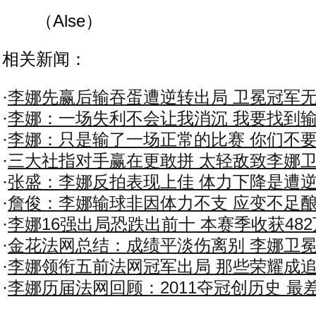
（Alse）
相关新闻：
·
李娜先赢后输吞蛋遭逆转出局 卫冕冠军
·
李娜：一场失利不会让我消沉 我要找到
·
李娜：只是输了一场正常的比赛 你们不
·
三大社指对手赢在更敢拼 太轻敌致李娜
·
张盛：李娜反拍表现上佳 体力下降是遭
·
詹俊：李娜输球非因体力不支 应变不足
·
李娜16强出局恐跌出前十 本赛季收获48
·
金花法网总结：成绩平淡伤离别 李娜卫
·
李娜领衔五前法网冠军出局 那些荣耀成追
·
李娜历届法网回顾：2011夺冠创历史 最