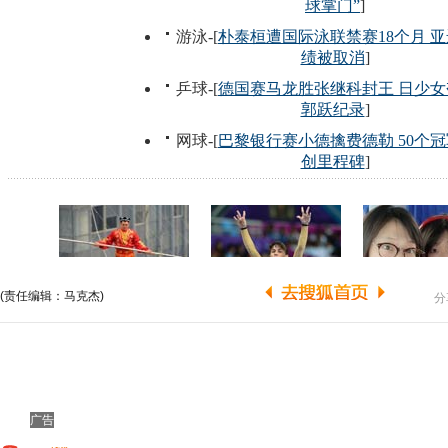
(责任编辑：马克杰)
分
广告