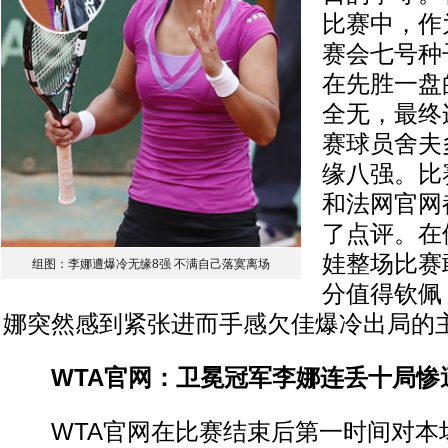
比赛中，作
赛会七号种
在先胜一盘
全无，最终
赛球员舍夫
缘八强。比
和法网官网
了点评。在
娃整场比赛
组图：李娜遭爆冷无缘8强 不满自己落寞离场
分值得钦佩
娜突然感到紧张进而手感欠佳爆冷出局的
WTA官网：卫冕冠军李娜连丢十局惨
WTA官网在比赛结束后第一时间对本