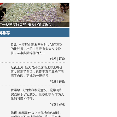
博推荐
袁岳
当浮层化现象严重时，我们遇到
的挑战是，出的主意没有太大实操价
值，从事实际操作的人…
转发
|
评论
足夜王涛
恒大与拜仁这场比赛太有价
值，展现了自己，也终于真刀真枪下看
清了自己，更成为一把标尺…
转发
|
评论
罗崇敏
人的生命本无意义，是学习和
实践赋予了它意义。应该把学习作为人
生的习惯和信仰。
转发
|
评论
陆琪
幸福是什么？当你功成名就时，