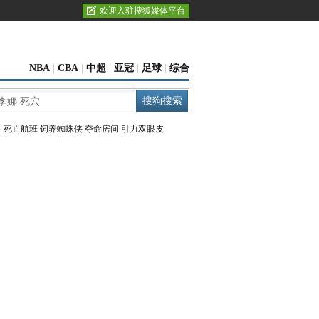
欢迎入驻搜狐媒体平台
NBA
|
CBA
|
中超
|
亚冠
|
足球
|
综合
：
死亡航班
饲养蜘蛛侠
夺命房间
引力双眼皮