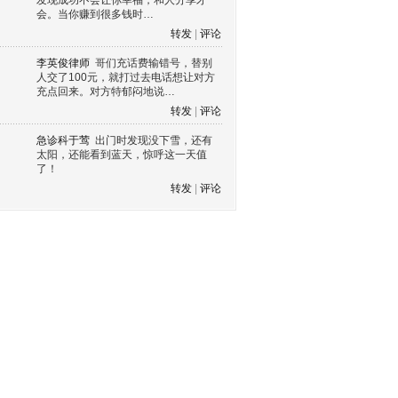
发现成功不会让你幸福，和人分享才
会。当你赚到很多钱时…
转发
|
评论
李英俊律师
哥们充话费输错号，替别
人交了100元，就打过去电话想让对方
充点回来。对方特郁闷地说…
转发
|
评论
急诊科于莺
出门时发现没下雪，还有
太阳，还能看到蓝天，惊呼这一天值
了！
转发
|
评论