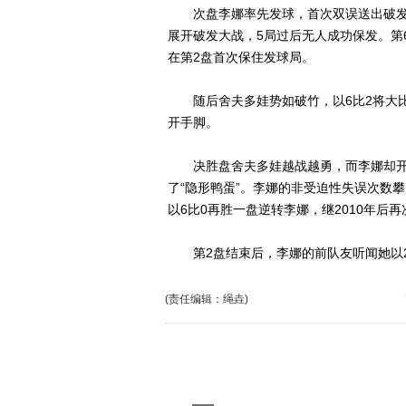
次盘李娜率先发球，首次双误送出破发
展开破发大战，5局过后无人成功保发。第
在第2盘首次保住发球局。
随后舍夫多娃势如破竹，以6比2将大比
开手脚。
决胜盘舍夫多娃越战越勇，而李娜却开始
了“隐形鸭蛋”。李娜的非受迫性失误次数
以6比0再胜一盘逆转李娜，继2010年后
第2盘结束后，李娜的前队友听闻她以2比
(责任编辑：绳垚)