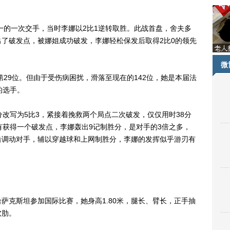
的一次交手，当时李娜以2比1逆转取胜。此战首盘，舍夫多
了破发点，被娜姐成功破发，李娜轻松保发后取得2比0的领先
微
29位。但由于受伤病困扰，滑落至现在的142位，她是本届法
的选手。
写为5比3，紧接着挽救两个局点二次破发，仅仅用时38分
有获得一个破发点，李娜轰出9记制胜分，是对手的3倍之多，
击调动对手，辅以穿越球和上网制胜分，李娜的发挥似乎游刃有
克斯坦参加国际比赛，她身高1.80米，腿长、臂长，正手抽
软肋。