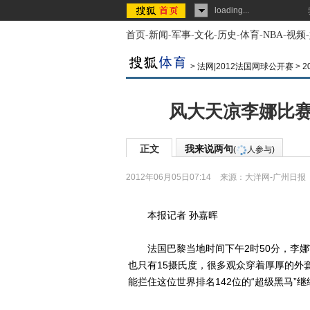
loading...
首页
-
新闻
-
军事
-
文化
-
历史
-
体育
-
NBA
-
视频
-
>
法网|2012法国网球公开赛
>
2
风大天凉李娜比赛
正文
我来说两句
(
人参与)
2012年06月05日07:14
来源：
大洋网-广州日报
本报记者 孙嘉晖
法国巴黎当地时间下午2时50分，李娜V
也只有15摄氏度，很多观众穿着厚厚的外
能拦住这位世界排名142位的“超级黑马”继