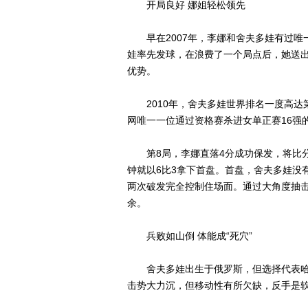
开局良好 娜姐轻松领先
早在2007年，李娜和舍夫多娃有过唯一
娃率先发球，在浪费了一个局点后，她送出
优势。
2010年，舍夫多娃世界排名一度高达第
网唯一一位通过资格赛杀进女单正赛16强
第8局，李娜直落4分成功保发，将比分改
钟就以6比3拿下首盘。首盘，舍夫多娃没
两次破发完全控制住场面。通过大角度抽
余。
兵败如山倒 体能成“死穴”
舍夫多娃出生于俄罗斯，但选择代表哈萨
击势大力沉，但移动性有所欠缺，反手是