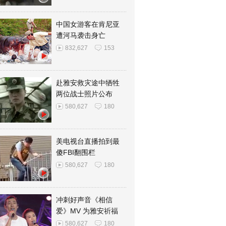
中国女游客在肯尼亚
遭河马袭击身亡
832,627
153
赴雅安救灾途中牺牲
两位战士照片公布
580,627
180
美电视台直播拍到最
傻FBI翻围栏
580,627
180
冲刺好声音《相信
爱》MV 为雅安祈福
580,627
180