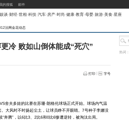
我的搜狐
邮件
娱谈
-
财经
-
世相
-
科技
-
汽车
-
房产
-
时尚
-
健康
-
教育
-
母婴
-
旅游
-
美食
-
星座
012法网金花动态
更冷 败如山倒体能成“死穴”
热词
打印
字号
S舍夫多娃的比赛在苏珊·朗格伦球场正式开始。球场内气温
套。大风时不时扬起尘土，让球员睁不开眼睛。7号种子李娜没
续“奔腾”，以6比3、2比6和0比6惨遭逆转，被淘汰出局。