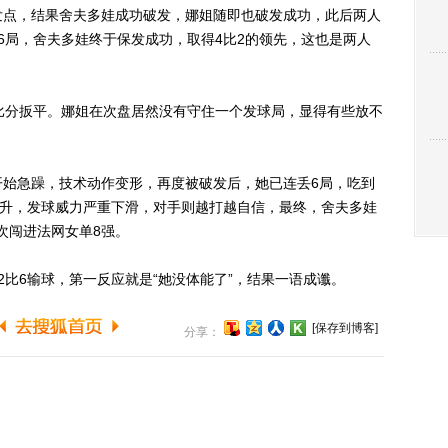
点，结果舍夫多娃成功破发，娜姐随即也破发成功，此后两人
6局，舍夫多娃终于保发成功，取得4比2的领先，这也是两人
分扳平。娜姐在次盘居然没有守住一个发球局，显得有些放不
急躁，技术动作变形，再度被破发后，她已连丢6局，吃到
攀升，发球威力严重下滑，对手则越打越自信，最终，舍夫多娃
再次闯进法网女单8强。
6输球，第一反应就是“她没体能了”，结果一语成谶。
[保存到博客]
分享：