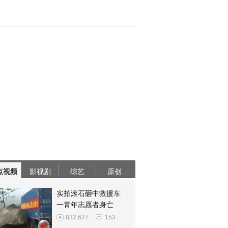
点视频
影视剧
综艺
原创
实拍滚石砸中救援车
一青年志愿者身亡
832,627
153