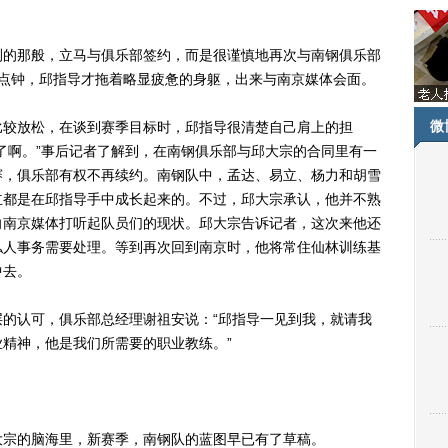
的那般，立马与俱乐部签约，而是很谨慎地再次与南钢俱乐部
9点钟，邱指导才拖着略显疲惫的身躯，出来与南京媒体会面。
微
较放松，在谈到赛季目标时，邱指导很清楚自己肩上的担
了啊。”事后记者了解到，在南钢俱乐部与邱大宗的合同里有一
赛，俱乐部有权不再续约。南钢队中，孟达、易立、杨力和胡雪
立都是在邱指导手中成长起来的。不过，邱大宗承认，他并不熟
向南京媒体打听起队员们的现状。邱大宗告诉记者，这次来他还
私人事务需要处理。等到再次回到南京时，他将常住仙林训练基
中去。
认可，俱乐部总经理谢祖安说：“邱指导一见到我，就请我
精神，他是我们所需要的职业教练。”
宗的脑海里，新赛季，南钢队的蓝图早已有了草稿。