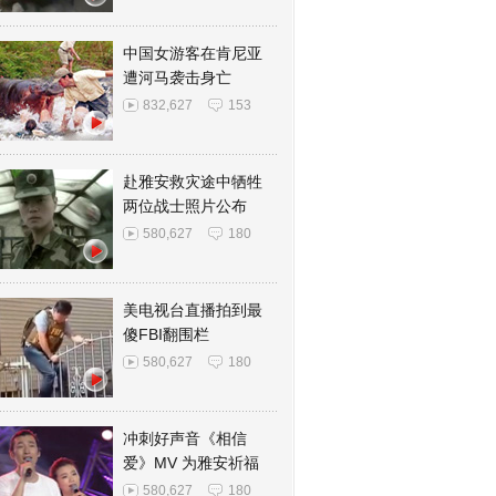
中国女游客在肯尼亚
遭河马袭击身亡
832,627
153
赴雅安救灾途中牺牲
两位战士照片公布
580,627
180
美电视台直播拍到最
傻FBI翻围栏
580,627
180
冲刺好声音《相信
爱》MV 为雅安祈福
580,627
180