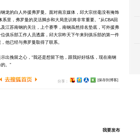
钢龙的白人外援弗罗曼。面对南京媒体，邱大宗丝毫没有掩饰
体系里，弗罗曼的灵活脚步和大局意识将非常重要。”从CBA回
以及江苏南钢的关注，上个赛季，南钢虽然排名垫底，可外援弗
一位俱乐部工作人员透露，邱大宗昨天下午来到俱乐部的第一件
候，他已经与弗罗曼取得了联系。
出挽留之心，“我还是想留下他，跟我好好练练，现在南钢
的。”
[保存到博客]
分享：
我要发布