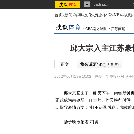
loading...
首页
-
新闻
-
军事
-
文化
-
历史
-
体育
-
NBA
-
视频
-
>
CBA南方球队
>
江苏南钢
邱大宗入主江苏豪
正文
我来说两句
(
人参与)
2012年06月15日10:02
来源：
新华报业网-扬子
邱大宗回来了！昨天下午，南钢新帅邱
正式成为南钢新一任主帅。昨天晚些时候
邱指导豪情万丈：“打不进季后赛，我就辞
扬子晚报记者 刁勇