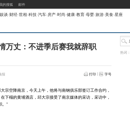
我的搜狐
邮件
娱谈
-
财经
-
世相
-
科技
-
汽车
-
房产
-
时尚
-
健康
-
教育
-
母婴
-
旅游
-
美食
-
星座
情万丈：不进季后赛我就辞职
热词
晚报
打印
字号
大宗空降南京，今天上午，他将与南钢俱乐部签订工作合约，
，在下榻的黄埔酒店，邱大宗接受了南京媒体的采访，采访中，
职。”