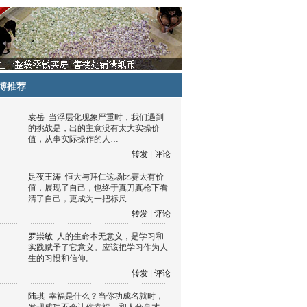
博推荐
袁岳
当浮层化现象严重时，我们遇到
的挑战是，出的主意没有太大实操价
值，从事实际操作的人…
转发
|
评论
足夜王涛
恒大与拜仁这场比赛太有价
值，展现了自己，也终于真刀真枪下看
清了自己，更成为一把标尺…
转发
|
评论
罗崇敏
人的生命本无意义，是学习和
实践赋予了它意义。应该把学习作为人
生的习惯和信仰。
转发
|
评论
陆琪
幸福是什么？当你功成名就时，