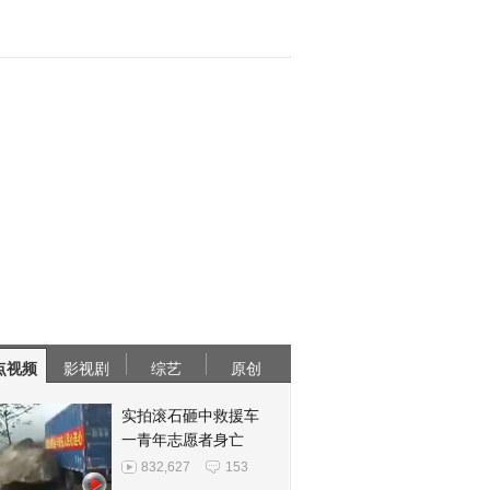
点视频
影视剧
综艺
原创
实拍滚石砸中救援车
一青年志愿者身亡
832,627
153