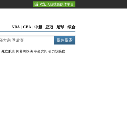
欢迎入驻搜狐媒体平台
NBA
|
CBA
|
中超
|
亚冠
|
足球
|
综合
：
死亡航班
饲养蜘蛛侠
夺命房间
引力双眼皮