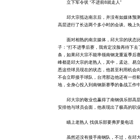
立下军令状 “不进前8就走人”
邱大宗抵达南京后，并没有如媒体预测
高层进行了长达两个多小时的会谈。晚上
面对相熟的南京媒体，邱大宗的状态比
子：“打不进季后赛，我肯定没脸再待下去
条，如果邱大宗不能率领南钢龙重返季后
峰都是邱大宗的老熟人，其中，孟达、易
悉这些球员现在的状态，他甚至利用机会
不会立即接手球队，台湾那边他还有一些
地，全身心投入到南钢新赛季的备战工作
邱大宗的敬业也赢得了南钢俱乐部高层的
安排他与球员会面，他表现出了极高的职业
瞄上老熟人 找俱乐部要弗罗曼电话
虽然还没有接手南钢队，不过，在邱大