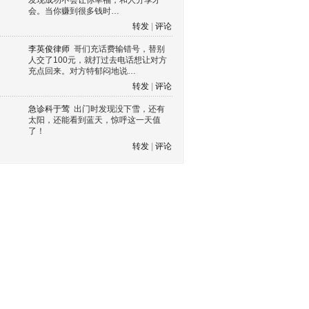
发现成功不会让你幸福，和人分享才
会。当你赚到很多钱时…
转发
|
评论
李英俊律师
哥们充话费输错号，替别
人交了100元，就打过去电话想让对方
充点回来。对方特郁闷地说…
转发
|
评论
急诊科于莺
出门时发现没下雪，还有
太阳，还能看到蓝天，惊呼这一天值
了！
转发
|
评论