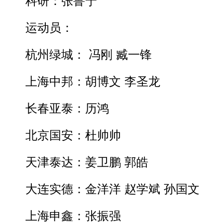
科研：张鲁宁
运动员：
杭州绿城： 冯刚 臧一锋
上海中邦：胡博文 李圣龙
长春亚泰：历鸿
北京国安：杜帅帅
天津泰达：姜卫鹏 郭皓
大连实德：金洋洋 赵学斌 孙国文
上海申鑫：张振强