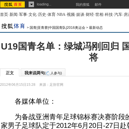
loading...
我的搜狐
邮件
首页
-
新闻
-
军事
-
文化
-
历史
-
体育
-
NBA
-
视频
-
娱谈
-
财经
-
世相
-
科技
-
汽车
-
房
>
国青|亚青赛|中国国青队|2016奥运会
>
最新动态
U19国青名单：绿城冯刚回归 
将
正文
我来说两句
(
人参与)
2012年06月15日15:28
来源：
足协官网
各媒体单位：
为备战亚洲青年足球锦标赛决赛阶段的
家男子足球队定于2012年6月20日-27