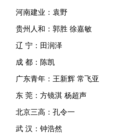
河南建业：袁野
贵州人和：郭胜 徐嘉敏
辽 宁：田润泽
成 都：陈凯
广东青年：王新辉 常飞亚
东 莞：方镜淇 杨超声
北京三高：孔令一
武 汉：钟浩然