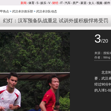
新闻
-
体育
-
S
-
娱乐
-
V
-
财经
-
IT
-
汽车
-
房产
-
家居
-
女人
-
视频
-
邮件
甲热点
>
武汉卓尔俱乐部
>
武汉卓尔队动态
幻灯：汉军预备队战重足 试训外援积极悍将受罚
3
/20
来源：搜狐
作者：Wing
北京时间6
赛，武汉
经过90
的入球1-