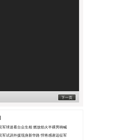
下一页
图
汉军球迷看台众生相 燃放焰火半裸男呐喊
汉军试训外援现身新华路 悍将感谢远征军