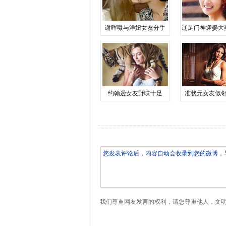
谢晖曝与洋妞女友分手
辽足门神迎娶大
约翰逊女友野味十足
准状元女友似
我们尊重网友发言的权利，请您尊重他人，文