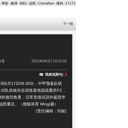
-
博客
-
微博
-
BBS
-
说吧
-
ChinaRen
-
搜狗
-
17173
下一组
体育
2012年06月17日15:59
我来说两句
(
0
)
月17日09:30分，中甲预备队联
卓尔队坐镇光谷训练基地迎战重庆FC，
分钟的激烈角逐，汉军凭借试训外援思华
0战胜重足。（搜狐体育 Wing/摄）
(责任编辑：刘娱)