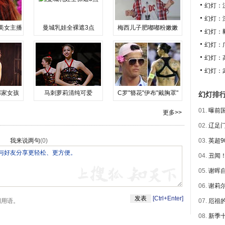
幻灯：
幻灯：
美女主播
曼城乳娃全裸遮3点
梅西儿子肥嘟嘟粉嫩嫩
幻灯：
幻灯：
幻灯：
幻灯：
邻家女孩
马刺萝莉清纯可爱
C罗"簪花"伊布"戴胸罩"
幻灯排
01.
曝前国
更多>>
02.
辽足门
我来说两句
(
0
)
03.
英超9
04.
丑闻！
05.
谢晖自
06.
谢莉尔
[Ctrl+Enter]
明用语。
07.
厄祖的
08.
新季