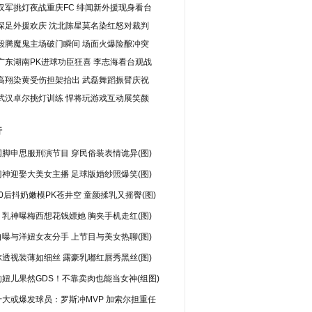
汉军挑灯夜战重庆FC 绯闻新外援现身看台
深足外援欢庆 沈北陈星莫名染红怒对裁判
毅腾魔鬼主场破门瞬间 场面火爆险酿冲突
广东湖南PK进球功臣狂喜 李志海看台观战
高翔染黄受伤担架抬出 武磊舞蹈振臂庆祝
武汉卓尔挑灯训练 悍将玩游戏互动展笑颜
行
脚申思服刑演节目 穿民俗装表情诡异(图)
神迎娶大美女主播 足球版婚纱照爆笑(图)
0后抖奶嫩模PK苍井空 童颜揉乳又摇臀(图)
乳神曝梅西想花钱嫖她 胸夹手机走红(图)
曝与洋妞女友分手 上节目与美女热聊(图)
透视装薄如细丝 露豪乳嘟红唇秀黑丝(图)
妞儿果然GDS！不靠卖肉也能当女神(组图)
十大或爆发球员：罗斯冲MVP 加索尔担重任