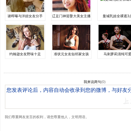
谢晖曝与洋妞女友分手
辽足门神迎娶大美女主播
曼城乳娃全裸遮3
约翰逊女友野味十足
准状元女友似邻家女孩
马刺萝莉清纯可
我来说两句
(
0
)
我们尊重网友发言的权利，请您尊重他人，文明用语。