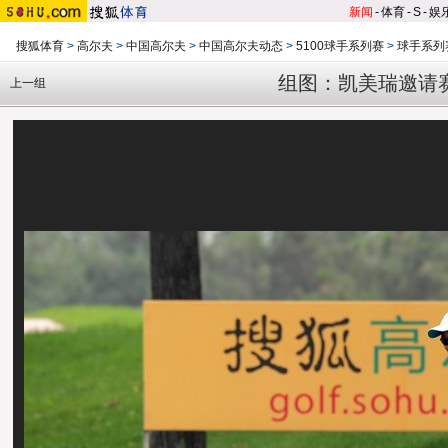
新闻
-
体育
-
S
-
娱
搜狐体育
>
高尔夫
>
中国高尔夫
>
中国高尔夫动态
>
5100球手系列赛
>
球手系列
组图：凯美瑞邀请
上一组