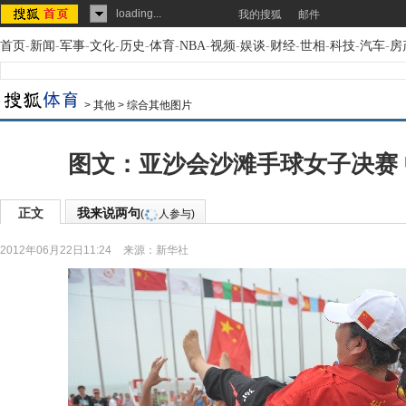
loading...
我的搜狐
邮件
首页
-
新闻
-
军事
-
文化
-
历史
-
体育
-
NBA
-
视频
-
娱谈
-
财经
-
世相
-
科技
-
汽车
-
房
>
其他
>
综合其他图片
图文：亚沙会沙滩手球女子决赛
正文
我来说两句
(
人参与)
2012年06月22日11:24
来源：
新华社