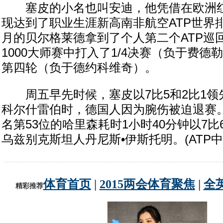
塞皮的小名也叫安迪，他凭借在欧洲红
现达到了职业生涯新高南非航空ATP世界
月的贝尔格莱德拿到了个人第二个ATP巡
1000大师赛中打入了1/4决赛（负于费
第四轮（负于德约科维奇）。
周五早先时候，塞皮以7比5和2比1领
科尔什雷伯时，德国人因为腕伤被迫退赛
名第53位的哈里森耗时1小时40分钟以7比6
乌兹别克斯坦人丹尼斯•伊斯托明。(ATP中