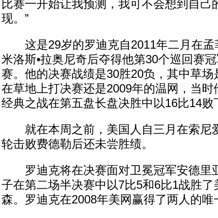
比赛一开始让我预测，我可不会想到自己
现。”
这是29岁的罗迪克自2011年二月在孟
米洛斯•拉奥尼奇后夺得他第30个巡回赛
赛。他的决赛战绩是30胜20负，其中草场
在草地上打决赛还是2009年的温网，当
经典之战在第五盘长盘决胜中以16比14败
就在本周之前，美国人自三月在索尼爱
轮击败费德勒后还未尝胜绩。
罗迪克将在决赛面对卫冕冠军安德里亚
子在第二场半决赛中以7比5和6比1战胜了
森。罗迪克在2008年美网赢得了两人的