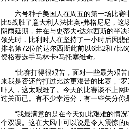
六号种子美国人在周五的第一场比赛中以
比5战胜了意大利人法比奥•弗格尼尼，这
阴雨延期，并在与史蒂夫•达尔西斯的半决赛
领先时，比利时人在坚持了一小时后因悲
排名第72位的达尔西斯此前以6比2和7比6
资格赛选手马林卡•马托塞维奇。
“比赛打得很艰苦，面对一些最为艰苦
来我是否还曾打过比这更艰苦的比赛，”罗
吓人，这太艰难了。今天的比赛谈不上网
过关而已。有不少幸运分，有一些失分你是
“我最满意的是在今天如此艰难的情况
个双误。这在大风中可以说是令人震惊的