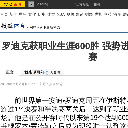
loading...
我的搜狐
邮件
首页
-
新闻
-
军事
-
文化
-
历史
-
体育
-
NBA
-
视频
-
娱谈
-
财经
-
世相
-
科技
-
汽车
-
房
>
网球
>
ATP最新动态
罗迪克获职业生涯600胜 强势
赛
正文
我来说两句
(
人参与)
2012年06月23日09:37
来源：
搜狐体育
前世界第一安迪•罗迪克周五在伊斯特本
连过1/4决赛和半决赛两关后，达到了职业
场。他是在公开赛时代以来第19个达到60
并继罗杰•费德勒之后成为现役唯一达到这