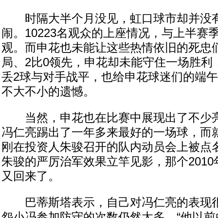
时隔大半个月没见，虹口球市却并没有
闹。10223名观众的上座情况，与上半赛
观。而申花也未能让这些热情依旧的死忠
局、2比0领先，申花却未能守住一场胜利
丢2球与对手战平，也给申花球迷们的端
不大不小的遗憾。
当然，申花也在比赛中展现出了不少亮
冯仁亮踢出了一年多来最好的一场球，而
刚在投资人朱骏召开的队内动员会上被点
朱骏的严厉治军效果立竿见影，那个2010
又回来了。
巴蒂斯塔表示，自己对冯仁亮的表现很
怨小冯参加防守的次数仍然太多，“他以前