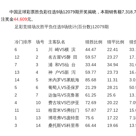
中国足球彩票胜负彩任选9场12079期开奖揭晓，本期销售额7,318,
注奖金
44,609
元。
足彩竞猜场次胜平负任选9场统计(百分数)12079期
冷门排序
场号
主客队名
猜胜比例
猜平比例
猜
6
1
川 崎VS横 滨
44.47
22.41
33.
12
2
名古屋VS磐 田
59.57
23.27
17.
7
3
浦 和VS仙 台
33.44
34.94
31.
13
4
神 户VS新 泻
59.77
23.73
16.
14
5
米内罗VS累航海
85.68
11.31
3.0
5
6
葡萄人VS圣保罗
21.29
28.21
50.
2
7
达伽马VS克鲁塞
61.25
25.6
13.
4
10
费古埃VS巴伊亚
72.69
20.22
7.0
11
11
格雷米VS弗拉门
57.87
27.12
15.
1
13
博塔弗VS庞特普
75.6
17.22
7.1
3
14
桑托斯VS科里蒂
66.44
19.66
13.