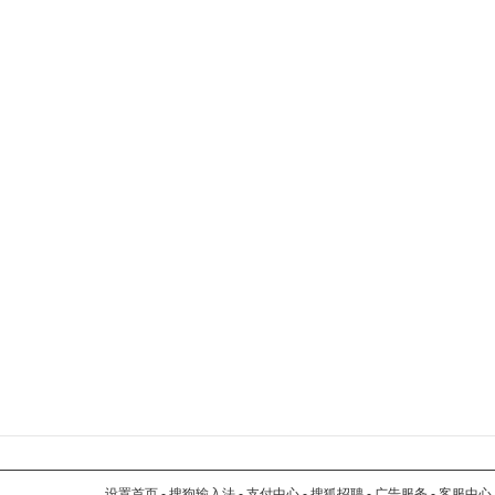
设置首页
-
搜狗输入法
-
支付中心
-
搜狐招聘
-
广告服务
-
客服中心