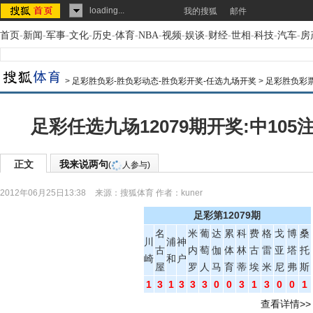
loading...
我的搜狐
邮件
首页
-
新闻
-
军事
-
文化
-
历史
-
体育
-
NBA
-
视频
-
娱谈
-
财经
-
世相
-
科技
-
汽车
-
房
>
足彩胜负彩-胜负彩动态-胜负彩开奖-任选九场开奖
>
足彩胜负彩
足彩任选九场12079期开奖:中105注
正文
我来说两句
(
人参与)
2012年06月25日13:38
来源：
搜狐体育
作者：kuner
足彩第12079期
名
米
葡
达
累
科
费
格
戈
博
桑
川
浦
神
古
内
萄
伽
体
林
古
雷
亚
塔
托
崎
和
户
屋
罗
人
马
育
蒂
埃
米
尼
弗
斯
1
3
1
3
3
3
0
0
3
1
3
0
0
1
查看详情>>